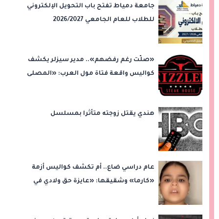
جامعة دمياط تفتح باب التحويل الإلكتروني
للطلاب للعام الجامعي 2026/2027
«صلّت رغم رفضهم».. مدير سيزلر يكشف
كواليس واقعة فتاة مول العرب: «المصلى
على بُعد 50 متر»
هندي يقتل زوجته متأثرا بمسلسل
عام دراسي ضاع.. أم تكشف كواليس أزمة
«كارما» وشقيقها: «عايزة حق ولادي في
التعليم»