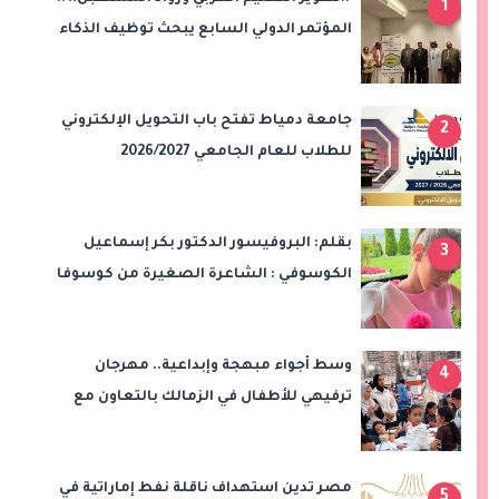
1
المؤتمر الدولي السابع يبحث توظيف الذكاء
الاصطناعي والتحول الرقمي في التعليم
جامعة دمياط تفتح باب التحويل الإلكتروني
2
للطلاب للعام الجامعي 2026/2027
بقلم: البروفيسور الدكتور بكر إسماعيل
3
الكوسوفي : الشاعرة الصغيرة من كوسوفا
وسط أجواء مبهجة وإبداعية.. مهرجان
4
ترفيهي للأطفال في الزمالك بالتعاون مع
"علاء الدين"
مصر تدين استهداف ناقلة نفط إماراتية في
5