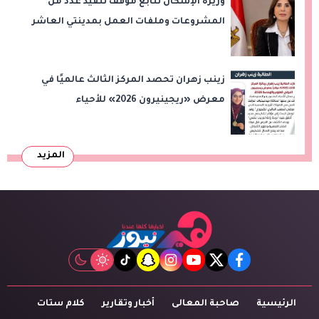
وزيرة الإسكان تتابع موقف تنفيذ عدد من
المشروعات وملفات العمل بمدينتي العاشر
من رمضان وحدائق العاشر من رمضان
زينب زهران تحصد المركز الثالث عالميًا في
معرض «ريجينيرون 2026» للأحياء
الحاسوبية
المزيد
tiktok
snapchat
instagram
youtube
twitter
facebook
الرئيسية
صاحبة المعالى
أخبار وتقارير
كلام ستات