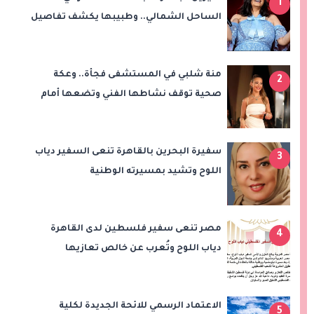
1
الساحل الشمالي.. وطبيبها يكشف تفاصيل
رحلة فقدان الوزن
منة شلبي في المستشفى فجأة.. وعكة
2
صحية توقف نشاطها الفني وتضعها أمام
عملية جراحية
سفيرة البحرين بالقاهرة تنعى السفير دياب
3
اللوح وتشيد بمسيرته الوطنية
والدبلوماسية
مصر تنعى سفير فلسطين لدى القاهرة
4
دياب اللوح وتُعرب عن خالص تعازيها
للشعب الفلسطيني
الاعتماد الرسمي للائحة الجديدة لكلية
5