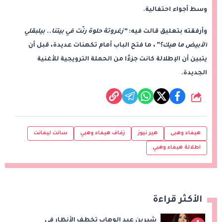
وسط أجواء احتفالية.
وأرفقته بتعليق قالت فيه:
“زغروتة حلوة رنّت في بيتنا.. بيلبقلي
الأبيض ما هيك؟”
، ما فتح الباب أمام تكهنات عديدة، قبل أن
يتبين أن الإطلالة كانت جزءًا من الحملة الترويجية للأغنية
الجديدة.
شارك
هيفاء وهبى
هير نيوز
زفاف هيفاء وهبي
سانت ليفانت
اطلالة هيفاء وهبي
الأكثر قراءة
شيرين عبد الوهاب تخطف الأنظار في