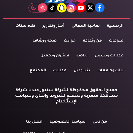
tiktok
snapchat
instagram
youtube
twitter
facebook
الرئيسية
صاحبة المعالى
أخبار وتقارير
كلام ستات
منوعات
فن وثقافة
حوادث
صحة ورشاقة
عقارات وبيزنس
رياضة
فاشون وتجميل
بنات وجامعات
دنيا ودين
مقالات
المجتمع
جميع الحقوق محفوظة لشركة سنيور ميديا شركة
مساهمة مصرية وتخضع لشروط وإتفاق وسياسة
الإستخدام
من نحن
سياسة الخصوصية
اتصل بنا