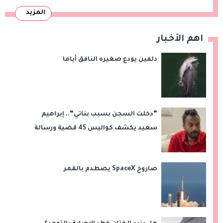
المزيد
اهم الأخبار
دلفين يودع صغيره النافق أياما
“دخلت السجن بسبب بناتي”.. إبراهيم
سعيد يكشف كواليس 45 قضية ورسالة
مؤثرة لابنتيه
صاروخ SpaceX يصطدم بالقمر