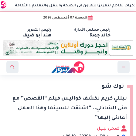
تعزيز التعاون في الصحة والنقل والتعليم والثقافة
AIG توقع اتفاقية مع CSCEC الصينية لبدء تنفيذ مشروع AI Tower بالعاصمة الإدارية الجديدة
الجمعة 07 أغسطس 2026
رئيس مجلس الأدارة
رئيس التحرير
خالد جودة
هند أبو ضيف
توك شو
نيللي كريم تكشف كواليس فيلم “القصص” مع
منى الشاذلي.. “اشتقت للسينما وهذا العمل
أعادني إليها”
ضحى نبيل