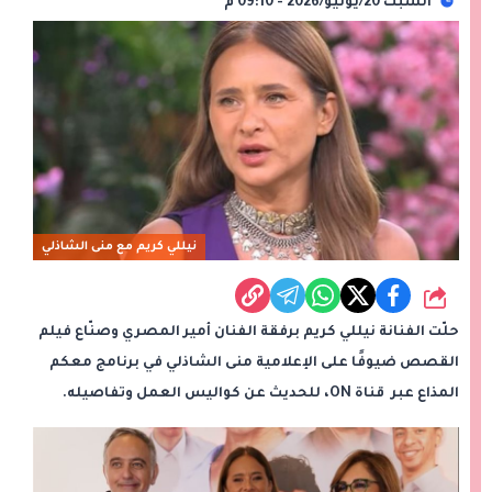
السبت 20/يونيو/2026 - 09:10 م
نيللي كريم مع منى الشاذلي
شارك
حلّت الفنانة نيللي كريم برفقة الفنان أمير المصري وصنّاع فيلم
القصص ضيوفًا على الإعلامية منى الشاذلي في برنامج معكم
المذاع عبر قناة ON⁠، للحديث عن كواليس العمل وتفاصيله.