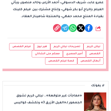
عمرو عابد، شريف الدسوقي، أحمد الأزعر، وخالد منصور، ويأتي
الفيلم بإخراج أبو بكر شوقي، وإنتاج مشترك بين فيلم كلينك⁠
بقيادة المنتج محمد حفظي، والمنتجة شاهيناز العقاد.
شارك
نيللى كريم
تصريحات نيللي كريم
هير نيوز
فيلم القصص
القصص
أمير المصري
معكم منى الشاذلي
أبطال القصص
قصة فيلم القصص
لا يفوتك
«مفاجآت غير متوقعة».. نيللي كريم تشوق
الجمهور لـ«الفيل الأزرق 3» وتكشف كواليس
انطلاق التصوير