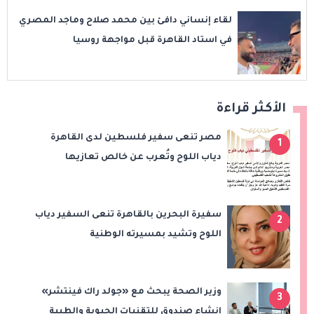
لقاء إنساني دافئ بين محمد صلاح وماجد المصري
في استاد القاهرة قبل مواجهة روسيا
الأكثر قراءة
مصر تنعى سفير فلسطين لدى القاهرة
1
دياب اللوح وتُعرب عن خالص تعازيها
للشعب الفلسطيني
سفيرة البحرين بالقاهرة تنعى السفير دياب
2
اللوح وتشيد بمسيرته الوطنية
والدبلوماسية
وزير الصحة يبحث مع «جولد راك فينتشر»
3
إنشاء صندوق للتقنيات الحيوية والطبية