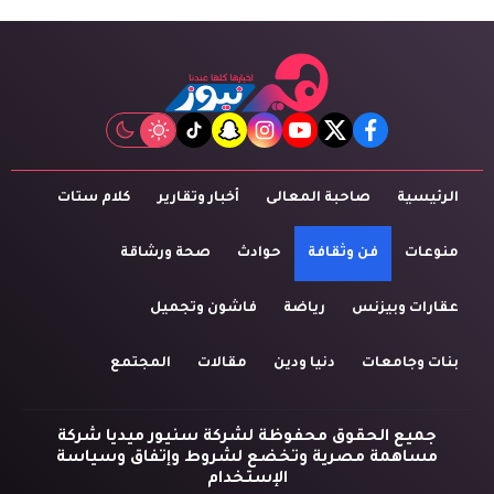
tiktok
snapchat
instagram
youtube
twitter
facebook
الرئيسية
صاحبة المعالى
أخبار وتقارير
كلام ستات
منوعات
فن وثقافة
حوادث
صحة ورشاقة
عقارات وبيزنس
رياضة
فاشون وتجميل
بنات وجامعات
دنيا ودين
مقالات
المجتمع
جميع الحقوق محفوظة لشركة سنيور ميديا شركة
مساهمة مصرية وتخضع لشروط وإتفاق وسياسة
الإستخدام