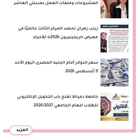
المشروعات وملفات العمل بمدينتي العاشر
من رمضان وحدائق العاشر من رمضان
زينب زهران تحصد المركز الثالث عالميًا في
معرض «ريجينيرون 2026» للأحياء
الحاسوبية
سعر الدولار أمام الجنيه المصرى اليوم الأحد
9 أغسطس 2026
جامعة دمياط تفتح باب التحويل الإلكتروني
للطلاب للعام الجامعي 2026/2027
المزيد