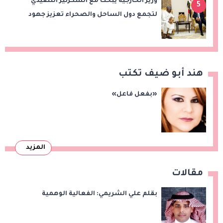
وزير الخارجية يبحث مع السكرتير التنفيذي
5
لتجمع دول الساحل والصحراء تعزيز جهود
الأمن والاستقرار ومكافحة الإرهاب
هند أبو ضيف تكتب
«بفعل فاعل»
المزيد
مقالات
بقلم علي الشريمي: الفعالية الوهمية