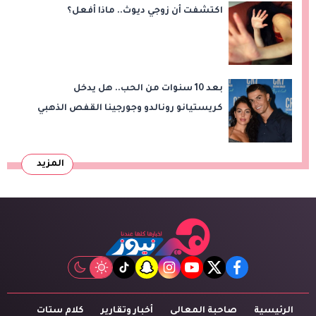
اكتشفت أن زوجي ديوث.. ماذا أفعل؟
بعد 10 سنوات من الحب.. هل يدخل
كريستيانو رونالدو وجورجينا القفص الذهبي
في ماديرا؟
المزيد
tiktok
snapchat
instagram
youtube
twitter
facebook
الرئيسية
صاحبة المعالى
أخبار وتقارير
كلام ستات