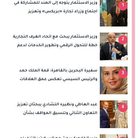
وزير الاستثمار يتوجه إلى الهند للمشاركة في
1
اجتماع وزراء تجارة «بريكس» وتعزيز
التعاون التجاري والاستثماري
وزير الاستثمار يبحث مع اتحاد الغرف التجارية
2
خطة للتحول الرقمي وتطوير الخدمات لدعم
الاستثمار والصادرات
سفيرة البحرين بالقاهرة: قمة الملك حمد
3
والرئيس السيسي تعكس عمق العلاقات
وتدفع الشراكة الاستراتيجية إلى آفاق أرحب
عبد العاطي ونظيره التشادي يبحثان تعزيز
4
التعاون الثنائي وتنسيق المواقف بشأن
قضايا الإقليم