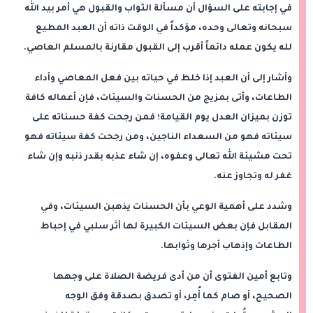
في إجابته على السؤال أن مسألة الثواب والقبول هي أمر بيد الله
سبحانه وتعالى وحده، مؤكداً في الوقت ذاته أن العبد المطيع
لله يكون عمله دائماً أقرب إلى القبول مقارنة بالمسلم العاصي.
وأشار إلى أن العبد إذا خلط في حياته بين فعل المعاصي وأداء
الطاعات، وأتى بمزيج من الحسنات والسيئات، فإن أعماله كافة
توزن بميزان العدل يوم القيامة؛ فمن رجحت كفة حسناته على
سيئاته فهو من السعداء الناجين، ومن رجحت كفة سيئاته فهو
تحت مشيئة الله تعالى وعفوه، إن شاء عذبه بقدر ذنبه وإن شاء
غفر له وتجاوز عنه.
وشدد على أهمية الوعي بأن الحسنات يذهبن السيئات، وفي
المقابل فإن بعض السيئات الكبيرة لها أثر سلبي في إحباط
الطاعات وإذهاب أجرها وثوابها.
وتابع أمين الفتوى أن من أدى فريضة الصلاة على وجهها
الصحيح، أو صام كما أُمِر، أو تصدق بصدقة وفق الوجه