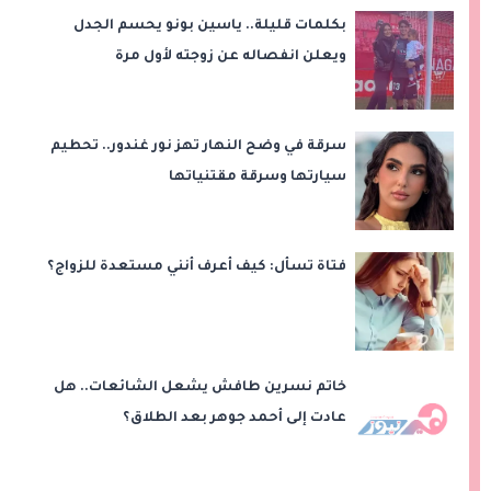
بكلمات قليلة.. ياسين بونو يحسم الجدل
ويعلن انفصاله عن زوجته لأول مرة
سرقة في وضح النهار تهز نور غندور.. تحطيم
سيارتها وسرقة مقتنياتها
فتاة تسأل: كيف أعرف أنني مستعدة للزواج؟
خاتم نسرين طافش يشعل الشائعات.. هل
عادت إلى أحمد جوهر بعد الطلاق؟