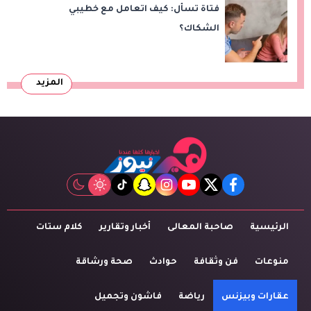
فتاة تسأل: كيف اتعامل مع خطيبي
الشكاك؟
المزيد
tiktok
snapchat
instagram
youtube
twitter
facebook
الرئيسية
صاحبة المعالى
أخبار وتقارير
كلام ستات
منوعات
فن وثقافة
حوادث
صحة ورشاقة
عقارات وبيزنس
رياضة
فاشون وتجميل