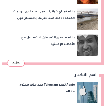
بقلم فيناي كواترا سفير الهند لدى الولايات
المتحدة : معاهدة دمرتها باكستان قبل
وقت طويل من تعليق الهند العمل بها
بقلم منصور الضبعان: لا تساهل مع
الأخطاء الإملائية
المزيد
اهم الأخبار
Apple تعيد Telegram بعد حذف محتوى
مخالف