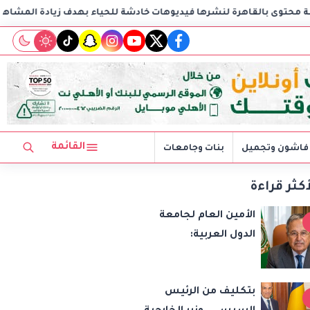
نشرها فيديوهات خادشة للحياء بهدف زيادة المشاهدات
مكتب
tiktok
snapchat
instagram
youtube
twitter
facebook
القائمة
فاشون وتجميل
بنات وجامعات
أكثر قراءة
الأمين العام لجامعة
الدول العربية:
الاعتداءات الإسرائيلية
تهدد أمن واستقرار
بتكليف من الرئيس
المنطقة