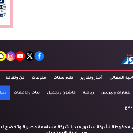
t
agram
youtube
twitter
facebook
بة المعالى
أخبار وتقارير
كلام ستات
منوعات
فن وثقافة
عقارات وبيزنس
رياضة
فاشون وتجميل
بنات وجامعات
دنيا
تمع
 محفوظة لشركة سنيور ميديا شركة مساهمة مصرية وتخضع لش