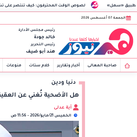
لصوص الوقت المحترفون: كيف تنتصر على تشتت الانتباه وتستعيد
الجمعة 07 أغسطس 2026
رئيس مجلس الأدارة
خالد جودة
رئيس التحرير
هند أبو ضيف
صاحبة المعالى
أخبار وتقارير
كلام ستات
منوعات
دنيا ودين
هل الأضحية تُغني عن العقيقة
أية عدلى
الخميس 21/مايو/2026 - 11:56 ص