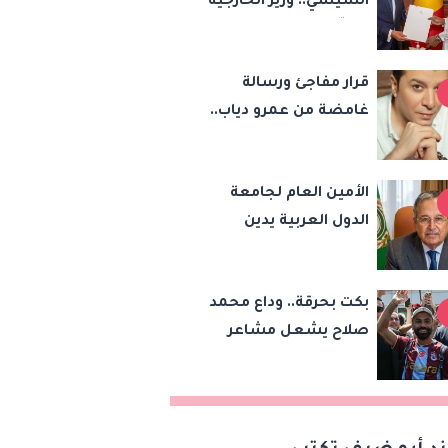
السيسي.. وزير الخارجية
يسلّم رئيس تشاد
رسالة خطية لبحث
قرار مفاجئ ورسالة
تعزيز الشراكة
غامضة من عمرو دياب..
الاستراتيجية بين
مصطفى كامل يحسم
البلدين
مصيره في نقابة
الأمين العام لجامعة
الموسيقيين
الدول العربية يدين
هجمات الحوثيين على
السعودية واليمن ويدعو
بكت بحرقة.. وداع محمد
لوقف التصعيد
صلاح يشعل مشاعر
أشهر مشجعة
لليفربول.. ورسالة مؤثرة
إلى ناديه الجديد