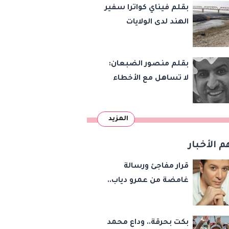
بقلم فيناي كواترا سفير
الهند لدى الولايات
المتحدة : معاهدة
دمرتها باكستان قبل
بقلم منصور الضبعان:
وقت طويل من تعليق
لا تساهل مع الأخطاء
الهند العمل بها
الإملائية
المزيد
م الأخبار
قرار مفاجئ ورسالة
غامضة من عمرو دياب..
مصطفى كامل يحسم
مصيره في نقابة
بكت بحرقة.. وداع محمد
الموسيقيين