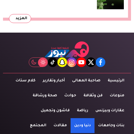
المزيد
tiktok
snapchat
instagram
youtube
twitter
facebook
الرئيسية
صاحبة المعالى
أخبار وتقارير
كلام ستات
منوعات
فن وثقافة
حوادث
صحة ورشاقة
عقارات وبيزنس
رياضة
فاشون وتجميل
بنات وجامعات
دنيا ودين
مقالات
المجتمع