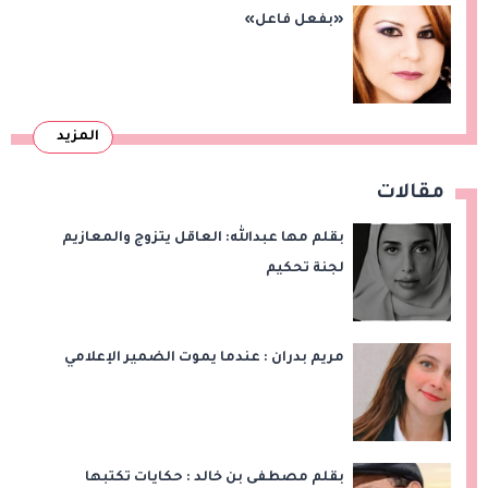
«بفعل فاعل»
المزيد
مقالات
بقلم مها عبدالله: العاقل يتزوج والمعازيم
لجنة تحكيم
مريم بدران : عندما يموت الضمير الإعلامي
بقلم مصطفى بن خالد : حكايات تكتبها