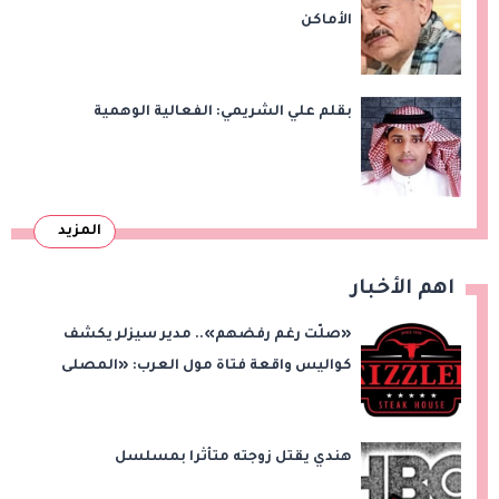
الأماكن
بقلم علي الشريمي: الفعالية الوهمية
المزيد
اهم الأخبار
«صلّت رغم رفضهم».. مدير سيزلر يكشف
كواليس واقعة فتاة مول العرب: «المصلى
على بُعد 50 متر»
هندي يقتل زوجته متأثرا بمسلسل