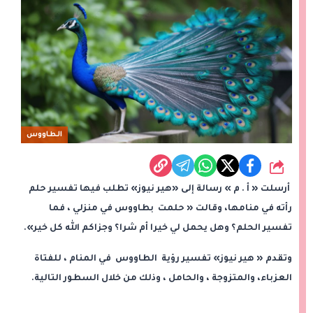
الطاووس
شارك
أرسلت « أ . م » رسالة إلى «هير نيوز» تطلب فيها تفسير حلم
رأته في منامها، وقالت « حلمت بطاووس في منزلي ، فما
تفسير الحلم؟ وهل يحمل لي خيرا أم شرا؟ وجزاكم الله كل خير».
وتقدم « هير نيوز» تفسير رؤية الطاووس في المنام ، للفتاة
العزباء، والمتزوجة ، والحامل ، وذلك من خلال السطور التالية.