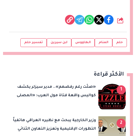
شارك
حلم
المنام
الطاووس
ابن سيرين
تفسير حلم
الأكثر قراءة
«صلّت رغم رفضهم».. مدير سيزلر يكشف
1
كواليس واقعة فتاة مول العرب: «المصلى
على بُعد 50 متر»
وزير الخارجية يبحث مع نظيره العراقي هاتفياً
2
التطورات الإقليمية وتعزيز التعاون الثنائي