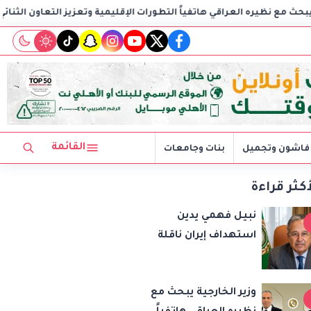
ي هاتفياً التطورات الإقليمية وتعزيز التعاون الثنائي
مصر تدين 
tiktok
snapchat
instagram
youtube
twitter
facebook
القائمة
فاشون وتجميل
بنات وجامعات
أكثر قراءة
نبيل فهمي يدين
استهداف إيران ناقلة
نفط إماراتية ويحمّل
طهران مسؤولية تهديد
وزير الخارجية يبحث مع
حرية الملاحة بمضيق