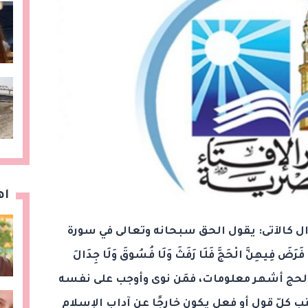
اه
ل كالآتى: يقول الحق سبحانه وتعالى في سورة
رَضَ فِيهِنَّ الْحَجَّ فَلَا رَفَثَ وَلَا فُسُوقَ وَلَا جِدَالَ
قرة: 197]. أي: أوقات الحج أشهر معلومات، فمَن نوى وأوجب على نفسه
ب كلّ قول أو فعل يكون خارجًا عن آداب الإسلام