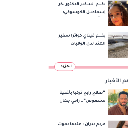
بقلم السفير الدكتور بكر
إسماعيل الكوسوفي:
زهرةٌ تكبر في بستان
العائلة
بقلم فيناي كواترا سفير
الهند لدى الولايات
المتحدة : معاهدة
دمرتها باكستان قبل
المزيد
وقت طويل من تعليق
الهند العمل بها
م الأخبار
“صلاح رايح تركيا بأغنية
مخصوص”.. رامي جمال
يفاجئ الجمهور بهدية
لمحمد صلاح
مريم بدران : عندما يموت