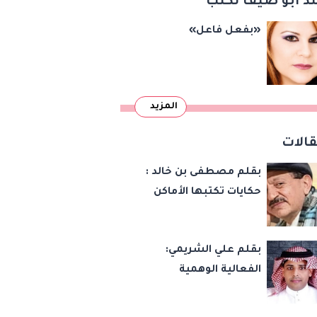
د أبو ضيف تكتب
«بفعل فاعل»
المزيد
الات
بقلم مصطفى بن خالد :
حكايات تكتبها الأماكن
بقلم علي الشريمي:
الفعالية الوهمية