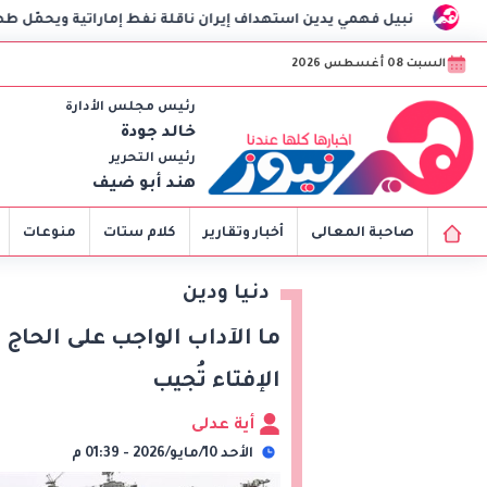
 يدين استهداف إيران ناقلة نفط إماراتية ويحمّل طهران مسؤولية تهديد
السبت 08 أغسطس 2026
رئيس مجلس الأدارة
خالد جودة
رئيس التحرير
هند أبو ضيف
صاحبة المعالى
أخبار وتقارير
كلام ستات
منوعات
دنيا ودين
ما الآداب الواجب على الحاج ا
الإفتاء تُجيب
أية عدلى
الأحد 10/مايو/2026 - 01:39 م