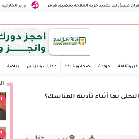
 حرية الملاحة بمضيق هرمز
وزير الخارجية يبحث مع نظيره العراق
فن وثقافة
حوادث
صحة ورشاقة
عقارات وبيزنس
رياضة
ال
لتحلى بها أثناء تأديته المناسك؟
1
2