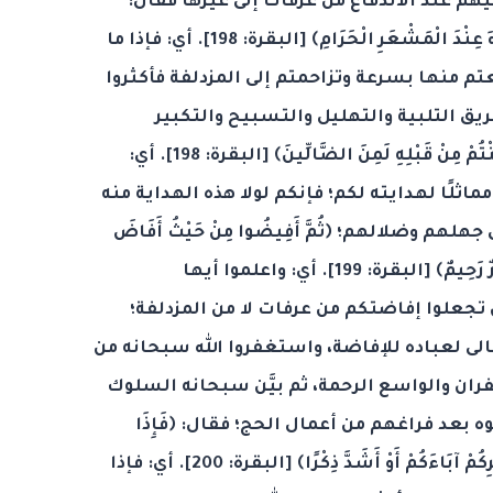
م عند الاندفاع من عرفات إلى غيرها فقال:
﴿فَإِذَا أَفَضْتُمْ مِنْ عَرَفَاتٍ فَاذْكُرُوا اللهَ عِنْدَ الْمَشْعَرِ الْحَرَامِ﴾ [البقرة: 198]. أي: فإذا ما
م منها بسرعة وتزاحمتم إلى المزدلفة فأكثروا
ريق التلبية والتهليل والتسبيح والتكبير
والدعاء؛ ﴿وَاذْكُرُوهُ كَمَا هَدَاكُمْ وَإِنْ كُنْتُمْ مِنْ قَبْلِهِ لَمِنَ الضَّالِّينَ﴾ [البقرة: 198]. أي:
ا مماثلًا لهدايته لكم؛ فإنكم لولا هذه الهداية منه
م وضلالهم؛ ﴿ثُمَّ أَفِيضُوا مِنْ حَيْثُ أَفَاضَ
النَّاسُ وَاسْتَغْفِرُوا اللهَ إِنَّ اللهَ غَفُورٌ رَحِيمٌ﴾ [البقرة: 199]. أي: واعلموا أيها
 تجعلوا إفاضتكم من عرفات لا من المزدلفة؛
عالى لعباده للإفاضة، واستغفروا الله سبحانه من
فران والواسع الرحمة، ثم بيَّن سبحانه السلوك
عد فراغهم من أعمال الحج؛ فقال: ﴿فَإِذَا
قَضَيْتُمْ مَنَاسِكَكُمْ فَاذْكُرُوا اللهَ كَذِكْرِكُمْ آبَاءَكُمْ أَوْ أَشَدَّ ذِكْرًا﴾ [البقرة: 200]. أي: فإذا