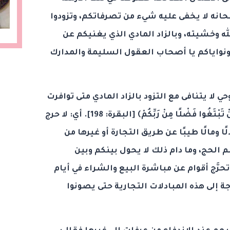
حانه لا يخفى عليه شيء من تصرفاتكم، وتزودوا
له وخشيته، وبالزاد المادي الذي يغنيكم عن
نواياكم يا أصحاب العقول السليمة والمدارك
لروحي لا يتنافى مع التزود بالزاد المادي متى توافرت
التقوى فقال: ﴿لَيْسَ عَلَيْكُمْ جُنَاحٌ أَنْ تَبْتَغُوا فَضْلًا مِنْ رَبِّكُمْ﴾ [البقرة: 198]. أي: لا حرج
لًا ومالًا طيبًا عن طريق التجارة أو غيرها من
لحج، وما دام ذلك لا يحول بينكم وبين
حرَّج أقوام عن مباشرة البيع والشراء في أيام
جة إلى هذه المبادلات التجارية حتى يصونوا