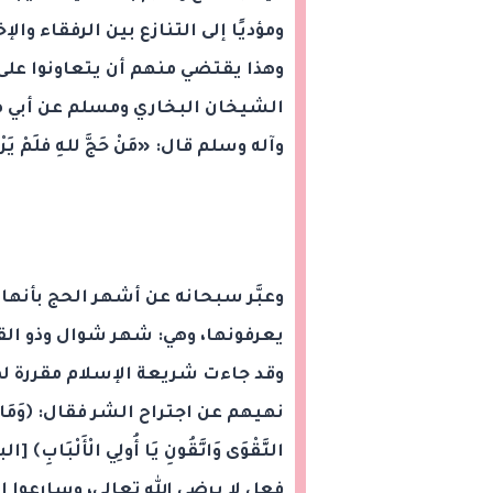
ومؤديًا إلى التنازع بين الرفقاء وال
وهذا يقتضي منهم أن يتعاونوا على ال
الشيخان البخاري ومسلم عن أبي هرير
وآله وسلم قال: «مَنْ حَجَّ للهِ فلَمْ يَرْفُثْ و
وعبَّر سبحانه عن أشهر الحج بأنها م
يعرفونها، وهي: شهر شوال وذو القع
وقد جاءت شريعة الإسلام مقررة ل
نهيهم عن اجتراح الشر فقال: ﴿وَمَا تَفْعَلُوا مِن
فعل لا يرضي الله تعالى، وسارعوا إ