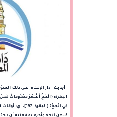
أجابت دار الإفتاء على ذلك السؤا
البقرة: ﴿الْحَجُّ أَشْهُرٌ مَعْلُومَاتٌ فَمَنْ فَ
فِي الْحَجِّ﴾ [الب
فيهن الحج وأحرم به فعليه أن يجتن