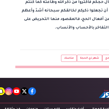
ل حجكم فأكثروا من ذكر الله وطاعته كما كنتم
م أن تجعلوا ذكركم لخالقكم سبحانه أشدّ وأعظم
 من أفعال الحج، فالمقصود منها التحريض على
ن التفاخر بالأحساب والأنساب.
حج
شهر ذي الحجة
مناسك
t
agram
youtube
twitter
facebook