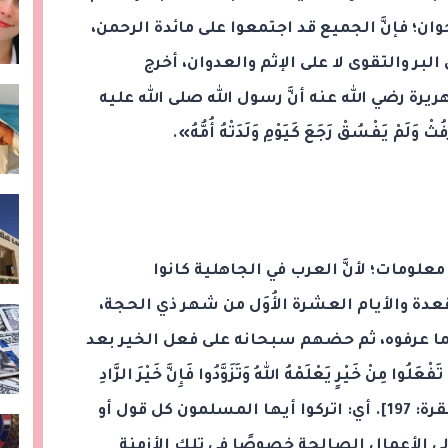
إخوان؛ فإنَّ الجميع قد اجتمعوا على مائدة الرحمن،
بر والتقوى لا على الإثم والعدوان، أخرج
ة رضي الله عنه أنَّ رسول الله صلى الله عليه
َلَمْ يَفْسُقْ رَجَعَ كَيَوْمِ وَلَدَتْهُ أُمُّهُ».
علومات؛ لأنَّ العرب في الجاهلية كانوا
دة والأيام العشرة الأُوَل من شهر ذي الحجة،
ما عرفوه، ثم حضهم سبحانه على فعل الخير بعد
ْ خَيْرٍ يَعْلَمْهُ اللهُ وَتَزَوَّدُوا فَإِنَّ خَيْرَ الزَّادِ
التَّقْوَى وَاتَّقُونِ يَا أُولِي الْأَلْبَابِ﴾ [البقرة: 197]. أي: اتركوا أيها المسلمون كل قول أو
لى الأعمال الصالحة خصوصًا في تلك الأزمنة