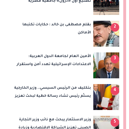
تصنيع أول «درون» جامعية مصرية
بالتعاون مع وزارة الدفاع وتوظيف تقنيات 6G
بقلم مصطفى بن خالد : حكايات تكتبها
2
الأماكن
الأمين العام لجامعة الدول العربية:
3
الاعتداءات الإسرائيلية تهدد أمن واستقرار
المنطقة
بتكليف من الرئيس السيسي.. وزير الخارجية
4
يسلّم رئيس تشاد رسالة خطية لبحث تعزيز
الشراكة الاستراتيجية بين البلدين
وزير الاستثمار يبحث مع نائب وزير التجارة
5
الصيني تعزيز الشراكة الاقتصادية وزيادة