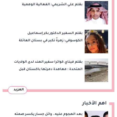
بقلم علي الشريمي: الفعالية الوهمية
بقلم السفير الدكتور بكر إسماعيل
الكوسوفي: زهرةٌ تكبر في بستان العائلة
بقلم فيناي كواترا سفير الهند لدى الولايات
المتحدة : معاهدة دمرتها باكستان قبل
وقت طويل من تعليق الهند العمل بها
المزيد
اهم الأخبار
بعد الهجوم عليه.. وائل جسار يكسر صمته