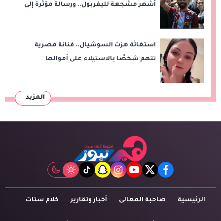
أشهر مشجعة لليفربول.. ورسالة مؤثرة إلى
ناديه الجديد
استغاثة هزت السوشيال.. فنانة مصرية
تتهم شخصًا بالاستيلاء على أموالها
وتكشف مفاجأة
المزيد
tiktok
snapchat
instagram
youtube
twitter
facebook
الرئيسية
صاحبة المعالى
أخبار وتقارير
كلام ستات