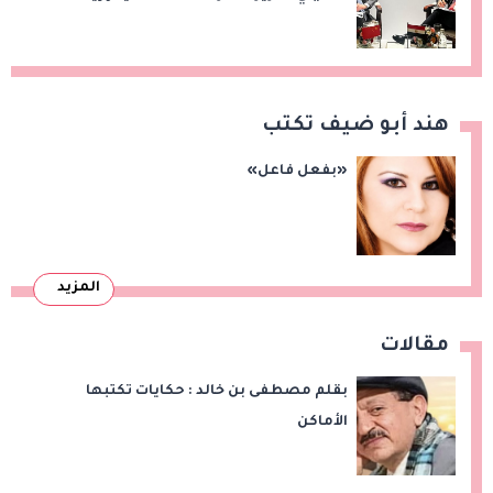
الصادرات المصرية على هامش اجتماعات
«بريكس»
هند أبو ضيف تكتب
«بفعل فاعل»
المزيد
مقالات
بقلم مصطفى بن خالد : حكايات تكتبها
الأماكن