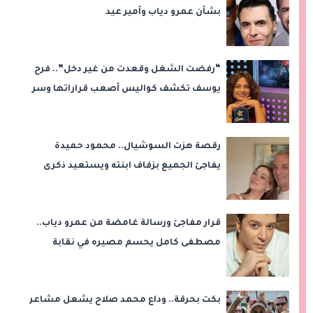
بشأن عمرو دياب وأمير عيد
“رفضت الشغل وقعدت من غير دخل”.. فرح
يوسف تكشف كواليس أصعب قراراتها وسر
اختفائها
رقصة هزت السوشيال.. محمود حميدة
يفاجئ الجميع بزفاف ابنته ويستعيد ذكرى
من «حرب الفراولة»
قرار مفاجئ ورسالة غامضة من عمرو دياب..
مصطفى كامل يحسم مصيره في نقابة
الموسيقيين
بكت بحرقة.. وداع محمد صلاح يشعل مشاعر