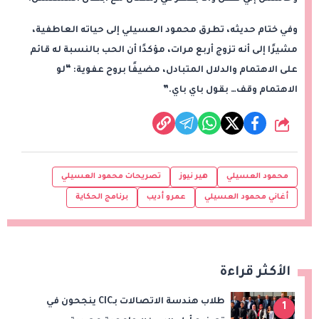
وفي ختام حديثه، تطرق محمود العسيلي إلى حياته العاطفية،
مشيرًا إلى أنه تزوج أربع مرات، مؤكدًا أن الحب بالنسبة له قائم
على الاهتمام والدلال المتبادل، مضيفًا بروح عفوية: “لو
الاهتمام وقف… بقول باي باي.”
شارك
محمود العسيلي
هير نيوز
تصريحات محمود العسيلي
أغاني محمود العسيلي
عمرو أديب
برنامج الحكاية
الأكثر قراءة
طلاب هندسة الاتصالات بـCIC ينجحون في
1