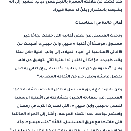
كما كشف عن علاقته المميزة بالنجم عمرو دياب، مشيرًا إلى أنه
يشجعه باستمرار ويكنّ له محبة كبيرة.
أغاني خالدة في المناسبات
وتحدث العسيلي عن بعض أغانيه التي حققت نجاحًا غير
مسبوق، موضحًا أن أغنية «حبيبي وابن حبيبي» أصبحت من
الأغاني الأساسية في أعياد الميلاد، إلى جانب أغنية «كل سنة
وأنت طيب»، مؤكدًا أن اختياراته الفنية تأتي بتوفيق من الله،
وقال: “ده توفيق من عند ربنا، ودايمًا بنتمنى إن أغاني رمضان
تفضل عايشة وتبقى جزء من الثقافة المصرية.”
وعن تعاونه مع فريق مسلسل «كامل العدد»، كشف محمود
العسيلي عن سعادته الكبيرة بمشاركته في الأغنية الرسمية
للعمل «حبيبي وابن حبيبي»، التي تصدرت الترند في رمضان
واستمر نجاحها بعد انتهاء الموسم. وأشار إلى الأجواء العائلية
التي عاشها مع فريق المسلسل، قائلًا: “كنت مبسوط جدًا،
وحاسس إني طفل وأنا بفطر في رمضان مع أبطال المسلسل.”