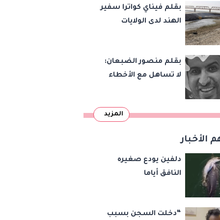
بقلم فيناي كواترا سفير
الهند لدى الولايات
المتحدة : معاهدة
دمرتها باكستان قبل
بقلم منصور الضبعان:
وقت طويل من تعليق
لا تساهل مع الأخطاء
الهند العمل بها
الإملائية
المزيد
م الأخبار
دلفين يودع صغيره
النافق أياما
“دخلت السجن بسبب