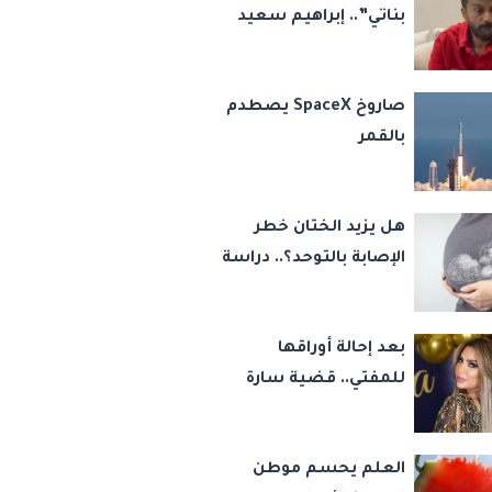
بناتي”.. إبراهيم سعيد
يكشف كواليس 45
قضية ورسالة مؤثرة
صاروخ SpaceX يصطدم
لابنتيه
بالقمر
هل يزيد الختان خطر
الإصابة بالتوحد؟.. دراسة
تجيب
بعد إحالة أوراقها
للمفتي.. قضية سارة
خليفة تشعل مواقع
التواصل
العلم يحسم موطن