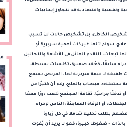
هن
الثورة التقنية تمثل في «الإفراط في التشخيص»،
ة ونفسية واقتصادية قد تتجاوز إيجابيات
لتشخيص الخاطئ، بل تشخيص حالات لن تسبب
علاج، سواء لأنها غير ذات أهمية سريرية أو
ها تبعات. التقدم الهائل في الأشعة والتحاليل
مق
يراه سابقًا، كعُقد صغيرة، تكلسات بسيطة،
ات طفيفة لا قيمة سريرية لها. المريض يسمع
مة محتملة»، فيصاب بالهلع، رغم أن كثيرًا من
 تدخلًا جراحيًا. ثقافة المجتمع تلعب دورًا مهمًا
جلطات، أو الوفاة المفاجئة، الناس لإجراء
ضهم يطلب تحليلا شاملا في كل زيارة
الذات - ضغوطا كبيرة، فهو لا يريد أن يُفوت