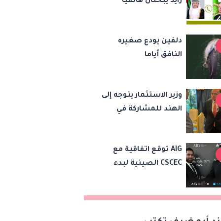
زايد يبحثان هاتفياً
والنقل والتعليم
مستجدات الأوضاع
والثقافة
الإقليمية وسبل تعزيز
دلفين يودع صغيره
الاستقرار
النافق أياما
وزير الاستثمار يتوجه إلى
الهند للمشاركة في
اجتماع وزراء تجارة
«بريكس» وتعزيز
AIG توقع اتفاقية مع
التعاون التجاري
CSCEC الصينية لبدء
والاستثماري
تنفيذ مشروع AI Tower
بالعاصمة الإدارية
الجديدة