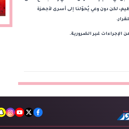
م، لكن دون وعي يُحوّلنا إلى أسرى لأجهزة
قرار.
 الإجراءات غير الضرورية.
t
agram
youtube
twitter
facebook