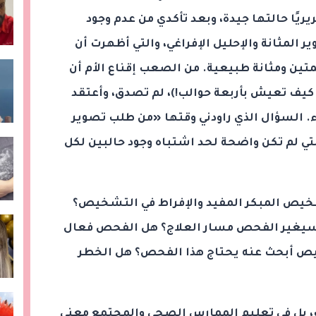
ريًا حالتها جيدة، وبعد تأكدي من عدم وجود
المثانة والإحليل الإفراغي، والتي أظهرت أن
ين ومثانة طبيعية. من الصعب إقناع الأم أن
 كيف تعيش بأربعة حوالب!)، لم تصدق، وأعتقد
ء. السؤال الذي راودني وقتها «من طلب تصوير
تي لم تكن واضحة لحد اشتباه وجود حالبين لكل
تشخيص المبكر المفيد والإفراط في التشخيص؟
هل سيغير الفحص مسار العلاج؟ هل الفحص فعال
يص أبحث عنه يحتاج هذا الفحص؟ هل الخطر
، بل في تعليم الممارس الصحي والمجتمع معنى