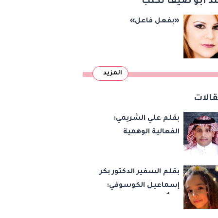
د أبو ضيف تكتب
«بفعل فاعل»
المزيد
الات
بقلم علي الشريمي:
الفعالية الوهمية
بقلم السفير الدكتور بكر
إسماعيل الكوسوفي:
زهرةٌ تكبر في بستان
العائلة