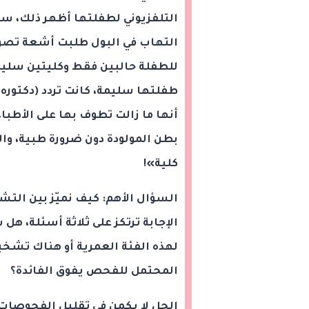
التلفزيوني لطفلتها أظهر ذلك، سري
التهاب في البول طلبت أشعة تصوير 
للطفلة حالبين فقط وكليتين سليمت
طفلتها سليمة، كانت تردد (دكتوره
أنها ما زالت تطوف بها على الأطبا
بطن المولودة دون ضرورة طبية، وال
كلية»!
السؤال الأهم: كيف نميّز بين ال
الإجابة ترتكز على ثلاثة أسئلة، 
لهذه الفئة العمرية أو هناك تشخ
المحتمل للفحص يفوق الفائدة؟
الحل لا يكمن في تقليل الفحوصات