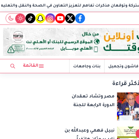
 تفاهم لتعزيز التعاون في الصحة والنقل والتعليم والثقافة
AIG توقع اتفاقية مع C
tiktok
snapchat
instagram
youtube
twitter
facebook
القائمة
فاشون وتجميل
بنات وجامعات
أكثر قراءة
مصر وتشاد تعقدان
الدورة الرابعة للجنة
المشتركة وتوقعان
مذكرات تفاهم لتعزيز
نبيل فهمي وعبدالله بن
التعاون في الصحة