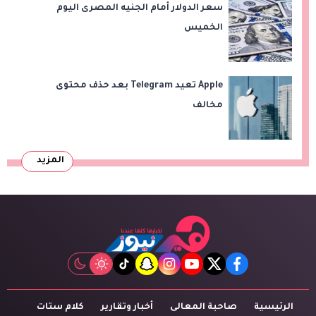
سعر الدولار أمام الجنيه المصرى اليوم
الخميس
Apple تعيد Telegram بعد حذف محتوى
مخالف
المزيد
tiktok
snapchat
instagram
youtube
twitter
facebook
الرئيسية
صاحبة المعالى
أخبار وتقارير
كلام ستات