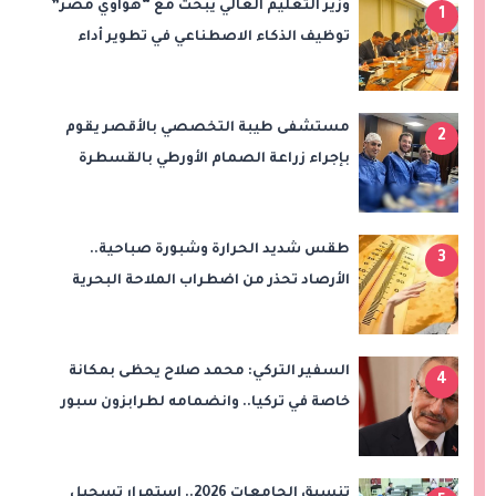
وزير التعليم العالي يبحث مع “هواوي مصر”
1
توظيف الذكاء الاصطناعي في تطوير أداء
الجامعات وبناء الكوادر الرقمية
مستشفى طيبة التخصصي بالأقصر يقوم
2
بإجراء زراعة الصمام الأورطي بالقسطرة
(TAVI)
طقس شديد الحرارة وشبورة صباحية..
3
الأرصاد تحذر من اضطراب الملاحة البحرية
اليوم الخميس
السفير التركي: محمد صلاح يحظى بمكانة
4
خاصة في تركيا.. وانضمامه لطرابزون سبور
سيعزز طموحات النادي
تنسيق الجامعات 2026.. استمرار تسجيل