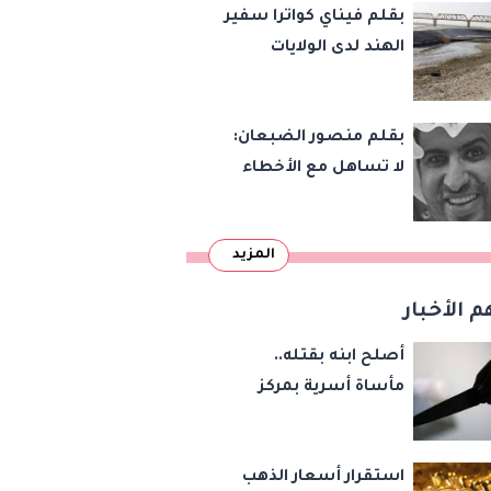
بقلم فيناي كواترا سفير
الهند لدى الولايات
المتحدة : معاهدة
دمرتها باكستان قبل
بقلم منصور الضبعان:
وقت طويل من تعليق
لا تساهل مع الأخطاء
الهند العمل بها
الإملائية
المزيد
م الأخبار
أصلح ابنه بقتله..
مأساة أسرية بمركز
شبين القناطر بسبب
المخدرات
استقرار أسعار الذهب