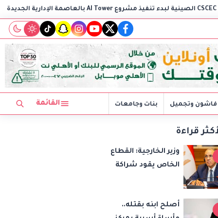
وزير الخارجية: ا
tiktok
snapchat
instagram
youtube
twitter
facebook
القائمة
فاشون وتجميل
بنات وجامعات
أكثر قراءة
وزير الخارجية: القطاع
الخاص يقود شراكة
مصر وتشاد نحو
مشروعات واستثمارات
أصلح ابنه بقتله..
جديدة