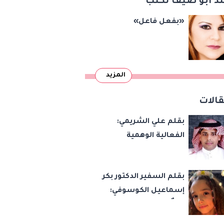
د أبو ضيف تكتب
«بفعل فاعل»
المزيد
الات
بقلم علي الشريمي:
الفعالية الوهمية
بقلم السفير الدكتور بكر
إسماعيل الكوسوفي:
زهرةٌ تكبر في بستان
العائلة