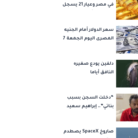
في مصر وعيار 21 يسجل
5980 جنيهًا
سعر الدولار أمام الجنيه
المصرى اليوم الجمعة 7
أغسطس 2026
دلفين يودع صغيره
النافق أياما
“دخلت السجن بسبب
بناتي”.. إبراهيم سعيد
يكشف كواليس 45
قضية ورسالة مؤثرة
صاروخ SpaceX يصطدم
لابنتيه