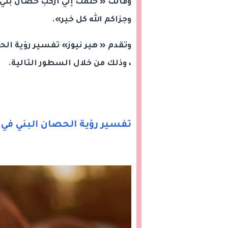
وقالت « حلمت إني أركب حصان بني،
وجزاكم الله كل خير».
وتقدم « هير نيوز» تفسير رؤية ال
، وذلك من خلال السطور التالية.
تفسير رؤية الحصان البني في ا