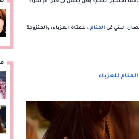
هن
 فما تفسير الحلم؟ وهل يحمل لي خيرا أم شرا؟
حصان البني في
المنام
، للفتاة العزباء، والمتزوجة
مق
لمنام للعزباء