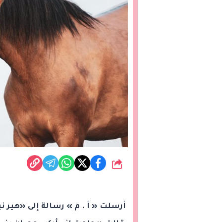
شارك
أرسلت « أ . م » رسالة إلى «هير ن