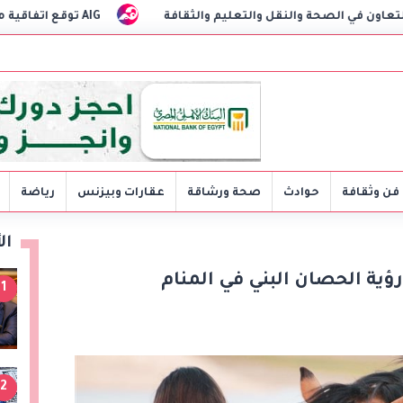
ل والتعليم والثقافة
AIG توقع اتفاقية مع CSCEC الصينية لبدء تنفيذ مشروع AI Tower بالعاصمة الإدارية الجديدة
فن وثقافة
حوادث
صحة ورشاقة
عقارات وبيزنس
رياضة
ال
رؤية الحصان البني في المنام
1
2