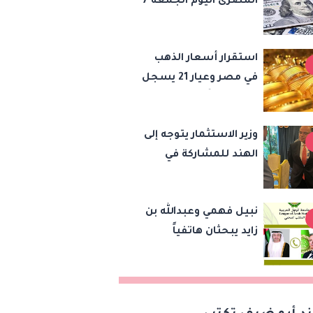
المصرى اليوم الجمعة 7
أغسطس 2026
استقرار أسعار الذهب
في مصر وعيار 21 يسجل
5980 جنيهًا
وزير الاستثمار يتوجه إلى
الهند للمشاركة في
اجتماع وزراء تجارة
«بريكس» وتعزيز
نبيل فهمي وعبدالله بن
التعاون التجاري
زايد يبحثان هاتفياً
والاستثماري
مستجدات الأوضاع
الإقليمية وسبل تعزيز
الاستقرار