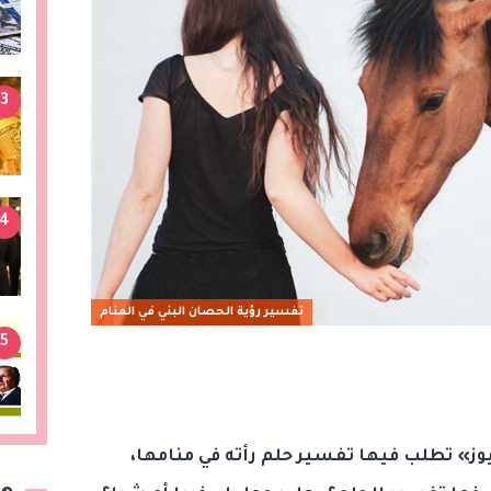
3
4
تفسير رؤية الحصان البني في المنام
5
يوز» تطلب فيها تفسير حلم رأته في منامها،