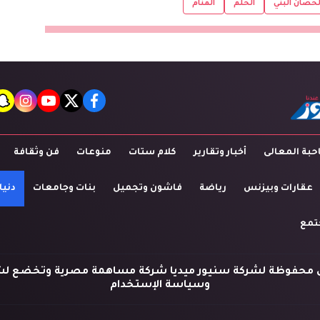
لحصان البني
الحلم
المنام
t
agram
youtube
twitter
facebook
بة المعالى
أخبار وتقارير
كلام ستات
منوعات
فن وثقافة
عقارات وبيزنس
رياضة
فاشون وتجميل
بنات وجامعات
دنيا
تمع
 محفوظة لشركة سنيور ميديا شركة مساهمة مصرية وتخضع لش
وسياسة الإستخدام