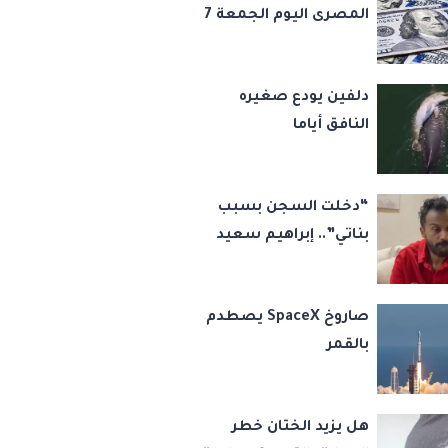
المصرى اليوم الجمعة 7
أغسطس 2026
دلفين يودع صغيره
النافق أياما
“دخلت السجن بسبب
بناتي”.. إبراهيم سعيد
يكشف كواليس 45
قضية ورسالة مؤثرة
صاروخ SpaceX يصطدم
لابنتيه
بالقمر
هل يزيد الختان خطر