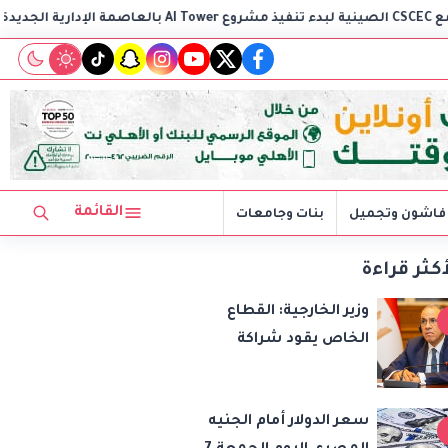
وزير الخار
tiktok
snapchat
instagram
youtube
twitter
facebook
القائمة
فاشون وتجميل
بنات وجامعات
أكثر قراءة
وزير الخارجية: القطاع
الخاص يقود شراكة
مصر وتشاد نحو
مشروعات واستثمارات
سعر الدولار أمام الجنيه
جديدة