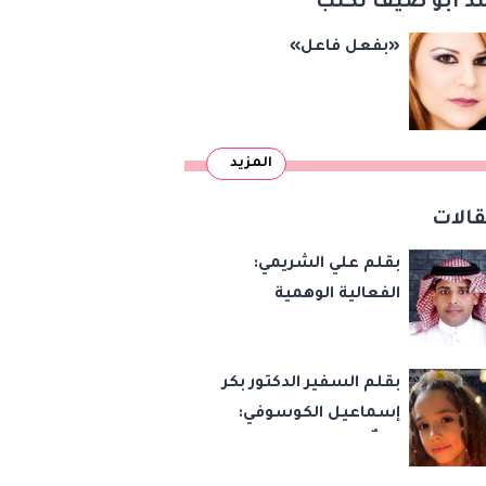
د أبو ضيف تكتب
«بفعل فاعل»
المزيد
الات
بقلم علي الشريمي:
الفعالية الوهمية
بقلم السفير الدكتور بكر
إسماعيل الكوسوفي:
زهرةٌ تكبر في بستان
العائلة