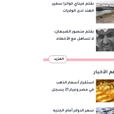
بقلم فيناي كواترا سفير
الهند لدى الولايات
المتحدة : معاهدة
دمرتها باكستان قبل
بقلم منصور الضبعان:
وقت طويل من تعليق
لا تساهل مع الأخطاء
الهند العمل بها
الإملائية
المزيد
م الأخبار
استقرار أسعار الذهب
في مصر وعيار 21 يسجل
5980 جنيهًا
سعر الدولار أمام الجنيه