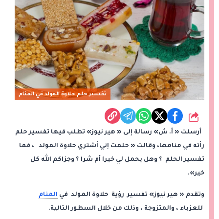
تفسير حلم حلاوة المولد في المنام
شارك
أرسلت « أ. ش» رسالة إلى « هير نيوز» تطلب فيها تفسير حلم
رأته في منامها، وقالت « حلمت إني أشتري حلاوة المولد ، فما
تفسير الحلم ؟ وهل يحمل لي خيرا أم شرا ؟ وجزاكم الله كل
خير».
وتقدم « هير نيوز» تفسير رؤية حلاوة المولد في
المنام
للعزباء ، والمتزوجة ، وذلك من خلال السطور التالية.