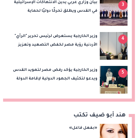
بيان وزاري عربي يدين الانتهاكات الإسرائيلية
3
في القدس ويطلق تحركًا دوليًا لحماية
المقدسات ودعم الدولة الفلسطينية
وزير الخارجية يستعرض لرئيس تحرير "الرأي"
4
الأردنية رؤية مصر لخفض التصعيد وتعزيز
الاستقرار الإقليمي
وزير الخارجية يؤكد رفض مصر لتهويد القدس
5
ويدعو لتكثيف الجهود الدولية لإقامة الدولة
الفلسطينية
هند أبو ضيف تكتب
«بفعل فاعل»