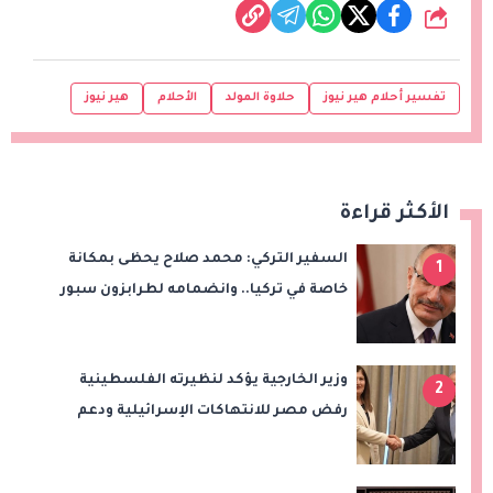
شارك
تفسير أحلام هير نيوز
حلاوة المولد
الأحلام
هير نيوز
الأكثر قراءة
السفير التركي: محمد صلاح يحظى بمكانة
1
خاصة في تركيا.. وانضمامه لطرابزون سبور
سيعزز طموحات النادي
وزير الخارجية يؤكد لنظيرته الفلسطينية
2
رفض مصر للانتهاكات الإسرائيلية ودعم
إقامة الدولة الفلسطينية