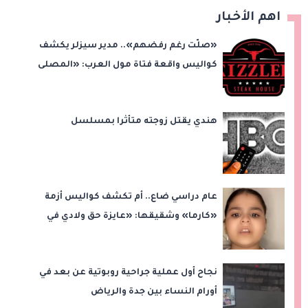
اهم الأخبار
«صلّت رغم رفضهم».. مدير سيزلر يكشف
كواليس واقعة فتاة مول العرب: «المصلى
على بُعد 50 متر»
هندي يقتل زوجته متأثرا بمسلسل
عام دراسي ضاع.. أم تكشف كواليس أزمة
«كارما» وشقيقها: «عايزة حق ولادي في
التعليم»
نجاح أول عملية جراحية روبوتية عن بعد في
أورام النساء بين جدة والرياض