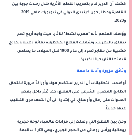
كشف أن الدرير قام بتهريب القطع الأثرية خلال رحلات جوية بين
القاهرة ومطار جون كينيدي الدولي في نيويورك عامي 2019
و2020.
ووُصف المتهم بأنه "مهرب نشط" للآثار، حيث واجه أربع تهم
تتعلق بالتهريب. وشملت القطع المحظورة تمائم ذهبية ونماذج
خشبية من مقابر تعود إلى عام 1900 قبل الميلاد، ما يعكس
قيمتها التاريخية الكبيرة.
وثائق مزورة وأدلة دامغة
أوضحت التحقيقات أن الدرير استخدم مواد وأوراقاً مزورة لانتحال
الطابع المصري الشرعي على القطع، كما عُثر داخل بعض
العبوات على رمال وأوساخ، في إشارة إلى أن التحف جرى التنقيب
عنها حديثاً.
ومن بين القطع التي وصلت إلى مزادات عالمية، لوحة حجرية
رومانية ورأس روماني من الحجر الجيري، وهي آثار ذات قيمة