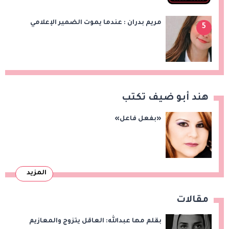
مريم بدران : عندما يموت الضمير الإعلامي
5
هند أبو ضيف تكتب
«بفعل فاعل»
المزيد
مقالات
بقلم مها عبدالله: العاقل يتزوج والمعازيم