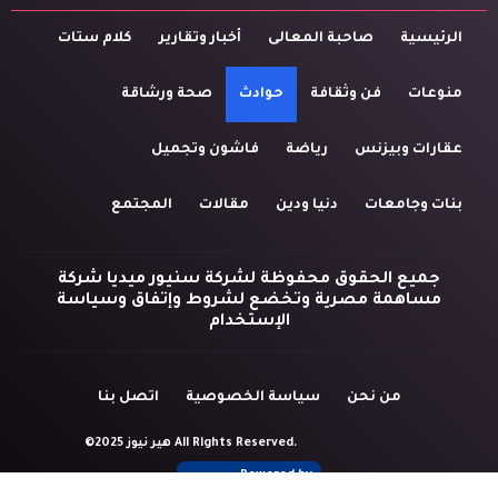
الرئيسية
صاحبة المعالى
أخبار وتقارير
كلام ستات
منوعات
فن وثقافة
حوادث
صحة ورشاقة
عقارات وبيزنس
رياضة
فاشون وتجميل
بنات وجامعات
دنيا ودين
مقالات
المجتمع
جميع الحقوق محفوظة لشركة سنيور ميديا شركة
مساهمة مصرية وتخضع لشروط وإتفاق وسياسة
الإستخدام
من نحن
سياسة الخصوصية
اتصل بنا
©2025 هير نيوز All Rights Reserved.
Powered by