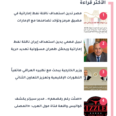
الأكثر قراءة
مصر تدين استهداف ناقلة نفط إماراتية في
1
مضيق هرمز وتؤكد تضامنها مع الإمارات
نبيل فهمي يدين استهداف إيران ناقلة نفط
2
إماراتية ويحمّل طهران مسؤولية تهديد حرية
الملاحة بمضيق هرمز
وزير الخارجية يبحث مع نظيره العراقي هاتفياً
3
التطورات الإقليمية وتعزيز التعاون الثنائي
«صلّت رغم رفضهم».. مدير سيزلر يكشف
4
كواليس واقعة فتاة مول العرب: «المصلى
على بُعد 50 متر»