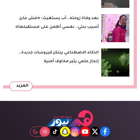
بعد وفاة زوجته.. أب يستغيث: «مش عايز
أسيب بنتي.. نفسي أطمن على مستقبلها»
الذكاء الاصطناعي يبتكر فيروسات جديدة..
إنجاز علمي يثير مخاوف أمنية
المزيد
tiktok
snapchat
instagram
youtube
twitter
facebook