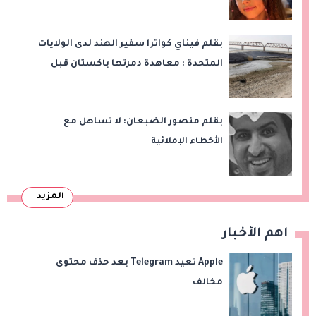
بقلم فيناي كواترا سفير الهند لدى الولايات
المتحدة : معاهدة دمرتها باكستان قبل
وقت طويل من تعليق الهند العمل بها
بقلم منصور الضبعان: لا تساهل مع
الأخطاء الإملائية
المزيد
اهم الأخبار
Apple تعيد Telegram بعد حذف محتوى
مخالف