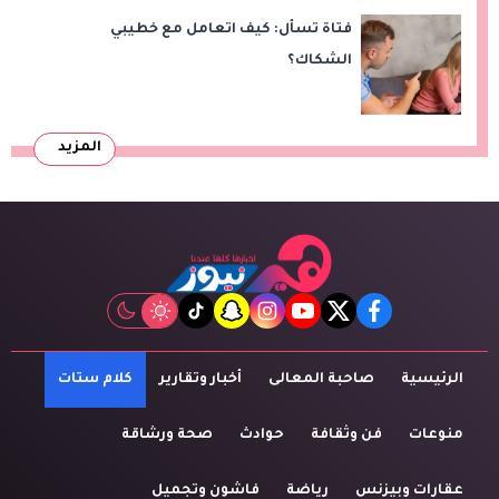
فتاة تسأل: كيف اتعامل مع خطيبي
الشكاك؟
المزيد
tiktok
snapchat
instagram
youtube
twitter
facebook
الرئيسية
صاحبة المعالى
أخبار وتقارير
كلام ستات
منوعات
فن وثقافة
حوادث
صحة ورشاقة
عقارات وبيزنس
رياضة
فاشون وتجميل