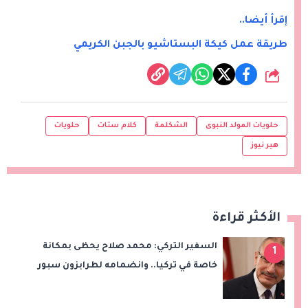
إقرأ أيضا..
طريقة عمل كيكة البستاشيو بالجبن الكريمي
شارك
حلويات المولد النبوى
الشكلمة
كلام ستات
حلويات
هير نيوز
الأكثر قراءة
السفير التركي: محمد صلاح يحظى بمكانة
1
خاصة في تركيا.. وانضمامه لطرابزون سبور
سيعزز طموحات النادي