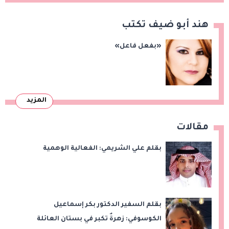
هند أبو ضيف تكتب
«بفعل فاعل»
المزيد
مقالات
بقلم علي الشريمي: الفعالية الوهمية
بقلم السفير الدكتور بكر إسماعيل
الكوسوفي: زهرةٌ تكبر في بستان العائلة