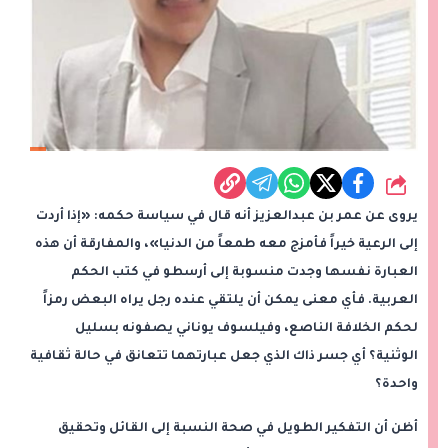
شارك
يروى عن عمر بن عبدالعزيز أنه قال في سياسة حكمه: «إذا أردت
إلى الرعية خيراً فأمزج معه طمعاً من الدنيا»، والمفارقة أن هذه
العبارة نفسها وجدت منسوبة إلى أرسطو في كتب الحكم
العربية. فأي معنى يمكن أن يلتقي عنده رجل يراه البعض رمزاً
لحكم الخلافة الناصع، وفيلسوف يوناني يصفونه بسليل
الوثنية؟ أي جسر ذاك الذي جعل عبارتهما تتعانق في حالة ثقافية
واحدة؟
أظن أن التفكير الطويل في صحة النسبة إلى القائل وتحقيق