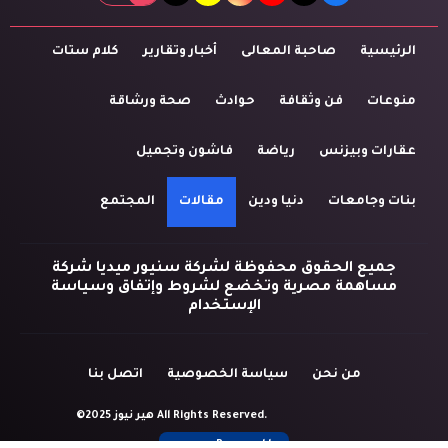
الرئيسية
صاحبة المعالى
أخبار وتقارير
كلام ستات
منوعات
فن وثقافة
حوادث
صحة ورشاقة
عقارات وبيزنس
رياضة
فاشون وتجميل
بنات وجامعات
دنيا ودين
مقالات
المجتمع
جميع الحقوق محفوظة لشركة سنيور ميديا شركة
مساهمة مصرية وتخضع لشروط وإتفاق وسياسة
الإستخدام
من نحن
سياسة الخصوصية
اتصل بنا
©2025 هير نيوز All Rights Reserved.
Powered by