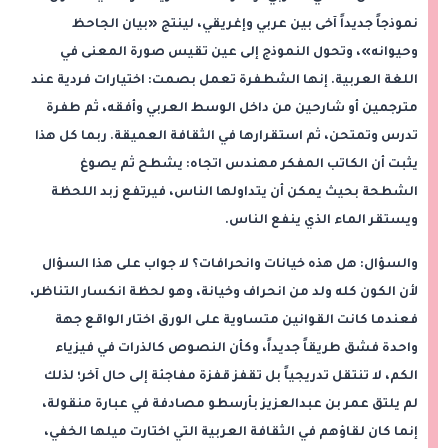
نموذجاً جديداً آخى بين عربي وإغريقي، لينتج «بيان الجاحظ
وحيوانه»، وتحول النموذج إلى عين تقيس صورة المعنى في
اللغة العربية. إنها الشطفرة تعمل بصمت: اختيارات فردية عند
مترجمين أو شارحين من داخل الوسط العربي وأفقه، ثم طفرة
تدرس وتمتحن، ثم استقرارها في الثقافة العميقة. ربما كل هذا
يثبت أن الكاتب المفكر مهندس اتجاه: يشطح ثم يصوغ
الشطحة بحيث يمكن أن يتداولها الناس، فيرتفع زبد اللحظة
ويستقر الماء الذي ينفع الناس.
والسؤال: هل هذه خيانات وانحرافات؟ لا جواب على هذا السؤال
لأن الكون كله ولد من انحراف وخيانة، وهو لحظة انكسار التناظر،
فعندما كانت القوانين متساوية على الورق اختار الواقع جهة
واحدة فشق طريقاً جديداً، وكأن النصوص كالذرات في فيزياء
الكم، لا تنتقل تدريجياً بل تقفز قفزة مفاجئة إلى حال آخر؛ لذلك
لم يلتق عمر بن عبدالعزيز بأرسطو مصادفة في عبارة منقولة،
إنما كان لقاؤهم في الثقافة العربية التي اختارت ميلها الخفي،