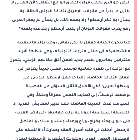
النص هو الذي يحجب قراءة أعماق الواقع الثقافي؛ لأن العربي لا
يقارن ما يقرأ من مقولات الإغريق بثقافة اليونان الحقة، ولا
يسأل: بمَ فكر أرسطو؟ ولا يهمه ذلك، بل يسأل بمَ يفكر العربي
وهو يعرب مقولات اليونان أو يكتب أرسطو وجماعته بلغته؟
هنا تتحرك الكتابة كفعل تاريخي ثقافي، وهنا يولد ما سميته
«الشطفرة» في مقال «نزوات قانونية»، وهي شطحة أفراد
متفرقين يغامرون بفهم جديد ضمن أفق مكانهم الزمني، يتحول
مع الوقت إلى طفرة جماعية تؤسس معنى جديداً يغوص في
أعماق الثقافة الخاصة، وهذا ما جعل أرسطو اليوناني غير
أرسطو العربي؛ ففي الأخلاق انتقل السؤال من الفضيلة
بوصفها توسطاً، إلى تهذيب النفس عمراناً وملكاً، وفي
السياسة غدت المدينة الفاضلة خطة تدبير لمعايش العرب؛ إذ
الفلسفة السياسية اليونانية نزلت معانيها -في أرض العرب-
على ديوان وجند وخراج، وراع ورعية، وسند وإسناد، والمنطق
الأرسطي أدخلت في قلبه أصول الفقه وصارت أداة للحكم على
الاستدلال النصي العربي، وتحولت الشعرية الأرسطية لتكون