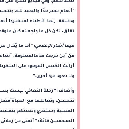
لطمأنتهم، وفي فيديو نشره على قن
"
أنغام
بخير
جدًا
والحمد
لله،
وتتحس
ودقيقة
.
ربما
الأطباء
لميخبروا
أنغا
تقلق،
لكن
كل
ما
واجهته
كان
متوقعً
فيما أشار الإعلامي: "
أما
ما
يُقال
عن
من
أين
خرجت
هذهالمعلومة
.
أنغام
أزالت
الكيس
الموجود
على
البنكري
ولا
يعود
مرة
أخرى
.”
وأضاف:
“
رحلة
التعافي
ليست
بسي
تتحسن،
وتعاملها
مع
الحياةأفضل
العملية
وستخرج
وتحدثكم
بنفسه
الصحفيين قائلاً:
“
أتمنى
من
زملائي