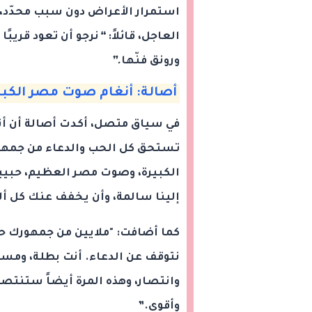
استمرار الأعراض دون سبب محدّد، م
العاجل، قائلاً:
“
نرجو
أن
تعود
قريبًا
ورونق
فنّها
.”
أصالة
: أنغام صوت مصر الكبي
في سياق متصل، أكدت أصالة أن أن
تستحق كل الحب والدعاء من جمهورها
الكبيرة، وصوت مصر العظيم، حبيبت
إلينا سالمة، وأن يخفف عنك كل ألم
كما أضافت: "ملايين من جمهورك حو
نتوقف عن الدعاء. أنت بطلة، ومسير
وانتصار، وهذه المرة أيضاً ستنتصر
وأقوى.”