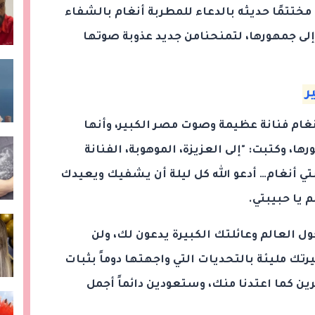
ختتمًا حديثه بالدعاء للمطربة أنغام بالشفاء
إلى
جمهورها،
لتمنحنامن
جديد
عذوبة
صوتها
ر
غام فنانة عظيمة وصوت مصر الكبير، وأنها
، وكتبت: "إلى العزيزة، الموهوبة، الفنانة
ي أنغام… أدعو الله كل ليلة أن يشفيك ويعيدك
 يا حبيبتي.
ل العالم وعائلتك الكبيرة يدعون لك، ولن
تك مليئة بالتحديات التي واجهتها دوماً بثبات
ين كما اعتدنا منك، وستعودين دائماً أجمل