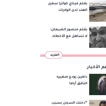
بقلم فيناي كواترا سفير
الهند لدى الولايات
المتحدة : معاهدة
دمرتها باكستان قبل
بقلم منصور الضبعان:
وقت طويل من تعليق
لا تساهل مع الأخطاء
الهند العمل بها
الإملائية
المزيد
م الأخبار
دلفين يودع صغيره
النافق أياما
“دخلت السجن بسبب