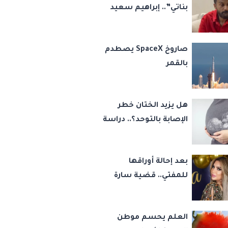
بناتي”.. إبراهيم سعيد
يكشف كواليس 45
قضية ورسالة مؤثرة
صاروخ SpaceX يصطدم
لابنتيه
بالقمر
هل يزيد الختان خطر
الإصابة بالتوحد؟.. دراسة
تجيب
بعد إحالة أوراقها
للمفتي.. قضية سارة
خليفة تشعل مواقع
التواصل
العلم يحسم موطن