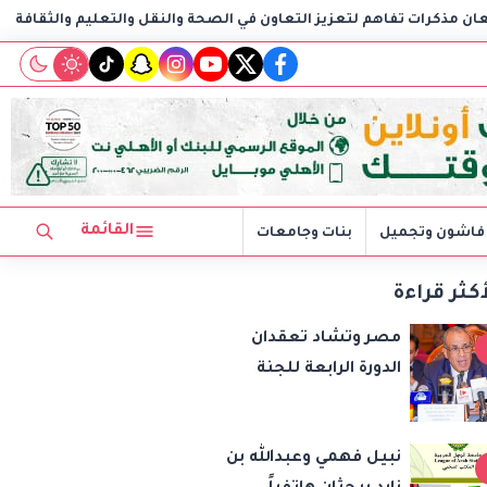
يز التعاون في الصحة والنقل والتعليم والثقافة
AIG توقع اتفاقية مع CSCEC الصينية لبدء تنفيذ مشروع AI Tower بالعاصمة الإدارية الجديدة
tiktok
snapchat
instagram
youtube
twitter
facebook
القائمة
فاشون وتجميل
بنات وجامعات
أكثر قراءة
مصر وتشاد تعقدان
الدورة الرابعة للجنة
المشتركة وتوقعان
مذكرات تفاهم لتعزيز
نبيل فهمي وعبدالله بن
التعاون في الصحة