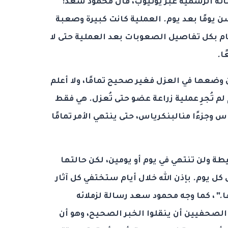
اته الرسمية عبر يوتيوب، قال محمود سعد:
ن
يومًا
بعد
يوم
.
العملية
كانت
كبيرة
وصعبة
م
بكل
تفاصيل
الصعوبات
بعد
العملية
حتى
لا
ا
.
وضعها
في
العزل
فغير
صحيح
تمامًا،
ولا
أعلم
لم
تُجرِ
عملية
زراعة
عضو
حتى
تُعزل
.
هي
فقط
اس
وجزءًا
منالبنكرياس،
حتى
ينتهي
الأمر
تمامًا
طة
ولن
تنتهي
في
يوم
أو
يومين،
لكن
حالتها
كل
يوم
.
بإذن
الله
خلال
أيام
ستختفي
كل
آثار
ا
.”
، كما وجه محمود سعد رسالة لزملائه
الصحفيين
أن
ينقلوا
الخبر
الصحيح،
وهو
أن