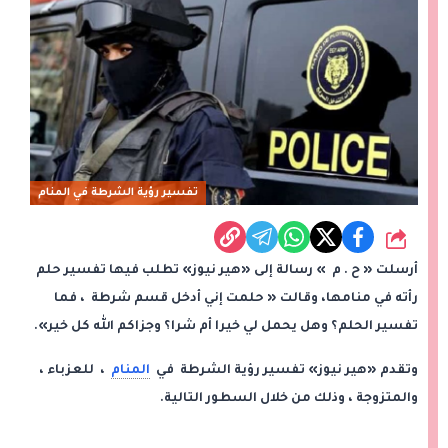
تفسير رؤية الشرطة في المنام
شارك
أرسلت « ح . م » رسالة إلى «هير نيوز» تطلب فيها تفسير حلم
رأته في منامها، وقالت « حلمت إني أدخل قسم شرطة ، فما
تفسير الحلم؟ وهل يحمل لي خيرا أم شرا؟ وجزاكم الله كل خير».
وتقدم «هير نيوز» تفسير رؤية الشرطة في
المنام
، للعزباء ،
والمتزوجة ، وذلك من خلال السطور التالية.