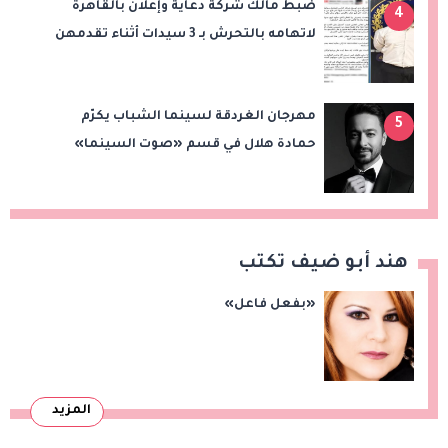
ضبط مالك شركة دعاية وإعلان بالقاهرة
4
لاتهامه بالتحرش بـ 3 سيدات أثناء تقدمهن
للعمل
مهرجان الغردقة لسينما الشباب يكرّم
5
حمادة هلال في قسم «صوت السينما»
هند أبو ضيف تكتب
«بفعل فاعل»
المزيد