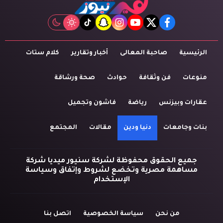
tiktok
snapchat
instagram
youtube
twitter
facebook
الرئيسية
صاحبة المعالى
أخبار وتقارير
كلام ستات
منوعات
فن وثقافة
حوادث
صحة ورشاقة
عقارات وبيزنس
رياضة
فاشون وتجميل
بنات وجامعات
دنيا ودين
مقالات
المجتمع
جميع الحقوق محفوظة لشركة سنيور ميديا شركة
مساهمة مصرية وتخضع لشروط وإتفاق وسياسة
الإستخدام
من نحن
سياسة الخصوصية
اتصل بنا