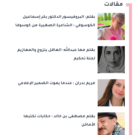
مقالات
بقلم: البروفيسور الدكتور بكر إسماعيل
الكوسوفي : الشاعرة الصغيرة من كوسوفا
بقلم مها عبدالله: العاقل يتزوج والمعازيم
لجنة تحكيم
مريم بدران : عندما يموت الضمير الإعلامي
بقلم مصطفى بن خالد : حكايات تكتبها
الأماكن