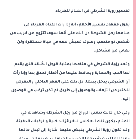
تفسير رؤية الشرطي في المنام للعزباء
يقول فقهاء تفسير الأحلام، أنه إذا رأت الفتاة العزباء في
منامها رجل الشرطة دل ذلك على أنها سوف تتزوج عن قريب من
شخص ذو منصب وسوف تعيش معه في حياة مستقرة ولن
تعاني من مشاكل.
وتعد رؤية الشرطي في منامها بمثابة الرجل المُنقذ الذي يقدم
لها الحب والحماية ويحافظ عليها من أخطار تحدق بها وإذا رأت
أن الشرطي يدخل بيتها، دل ذلك على القهر الداخلي والتعرض
للكثير من الأزمات والوصول إلى طريق لم تكن ترغب في الوصول
إليه.
وفي حال كانت تتمنى الزواج من رجل الشرطة وشاهدته في
المنام، يكون ذلك انعكاس للغرائز الداخلية والرغبات الدفينة
وقد تكون رؤية الشرطي يقبض عليها إشارة إلى تبدل حالها
وانتقالها لبيت شريكها الجديد والحياة السعيدة التي سوف