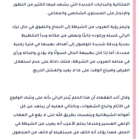
المتتالية والبدايات الجديدة التي يشهد فيها الكثير من التطور
والإنجاز على المستوى الشخصي والجماعي.
وترمز رؤية الهروب من الشرطة إلى النجاح والتفوق في حال ترك
الرائي كسله وركوده جانبًا ونهض من مكانه وبدأ التخطيط
بجدية وبدقة شديدة للوصول إلى أهداف بعينها في فترة زمنية
محددة، أما إذا كان بطبيعة الحال كسولًا ولا يؤدي واجباته ورأى
في منامه الهروب من الشرطة، فتلك دلالة على عدم استغلال
الفرض وضياع الوقت على ما لا يفيد والفشل الذريع.
وقال أحد الفقهاء أن هذا الحلم يُنذر الرائي بأنه على وشك الوقوع
في الآثام واتباع الشهوات، وبالتالي فعليه أن يبتعد عن كل
أهوائه الشيطانية ويتمسك بطريق الله حتى لا يقع في العقاب
الإلهي العسير وعندما يحلم الأعزب أنه يهرب من الشرطة في
الحلم، فهذا يؤكد أنه خائف من مستقبله أو خائف من المجهول