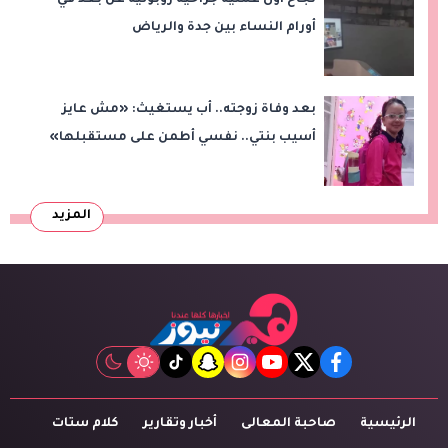
أورام النساء بين جدة والرياض
بعد وفاة زوجته.. أب يستغيث: «مش عايز
أسيب بنتي.. نفسي أطمن على مستقبلها»
المزيد
tiktok
snapchat
instagram
youtube
twitter
facebook
الرئيسية
صاحبة المعالى
أخبار وتقارير
كلام ستات