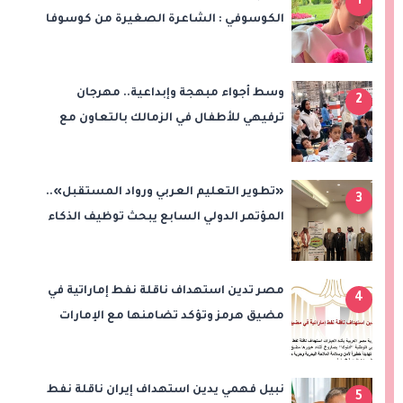
1
الكوسوفي : الشاعرة الصغيرة من كوسوفا
وسط أجواء مبهجة وإبداعية.. مهرجان
2
ترفيهي للأطفال في الزمالك بالتعاون مع
"علاء الدين"
«تطوير التعليم العربي ورواد المستقبل»..
3
المؤتمر الدولي السابع يبحث توظيف الذكاء
الاصطناعي والتحول الرقمي في التعليم
مصر تدين استهداف ناقلة نفط إماراتية في
4
مضيق هرمز وتؤكد تضامنها مع الإمارات
نبيل فهمي يدين استهداف إيران ناقلة نفط
5