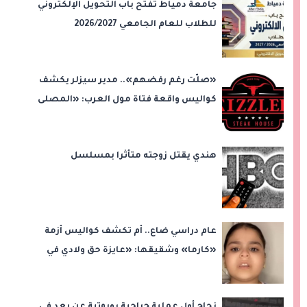
جامعة دمياط تفتح باب التحويل الإلكتروني
للطلاب للعام الجامعي 2026/2027
«صلّت رغم رفضهم».. مدير سيزلر يكشف
كواليس واقعة فتاة مول العرب: «المصلى
على بُعد 50 متر»
هندي يقتل زوجته متأثرا بمسلسل
عام دراسي ضاع.. أم تكشف كواليس أزمة
«كارما» وشقيقها: «عايزة حق ولادي في
التعليم»
نجاح أول عملية جراحية روبوتية عن بعد في