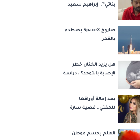
بناتي”.. إبراهيم سعيد
يكشف كواليس 45
قضية ورسالة مؤثرة
صاروخ SpaceX يصطدم
لابنتيه
بالقمر
هل يزيد الختان خطر
الإصابة بالتوحد؟.. دراسة
تجيب
بعد إحالة أوراقها
للمفتي.. قضية سارة
خليفة تشعل مواقع
التواصل
العلم يحسم موطن