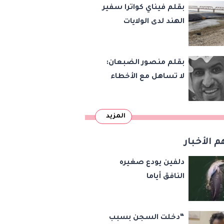
بقلم فيناي كواترا سفير
الهند لدى الولايات
المتحدة : معاهدة
دمرتها باكستان قبل
بقلم منصور الضبعان:
وقت طويل من تعليق
لا تساهل مع الأخطاء
الهند العمل بها
الإملائية
المزيد
م الأخبار
دلفين يودع صغيره
النافق أياما
“دخلت السجن بسبب