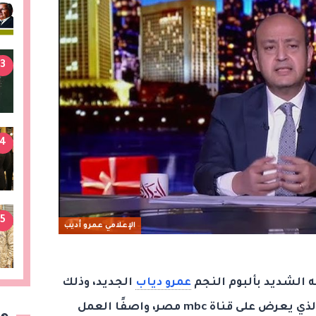
3
4
5
الإعلامي عمرو أديب
ه الشديد بألبوم النجم
عمرو دياب
الجديد، وذلك
خلال حلقة من برنامج «الحكاية»؛ الذي يعرض على قناة mbc مصر، واصفًا العمل