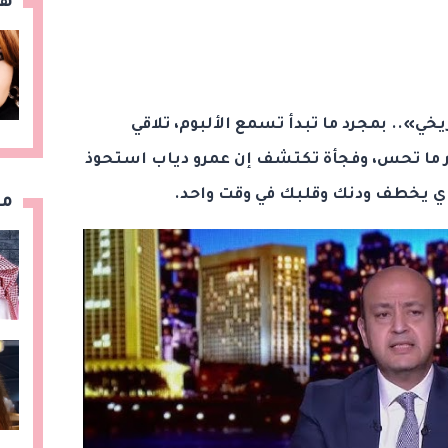
هن
خي».. بمجرد ما تبدأ تسمع الألبوم، تلاقي
 ما تحس، وفجأة تكتشف إن عمرو دياب استحوذ
اي يخطف ودنك وقلبك في وقت واحد.
مق