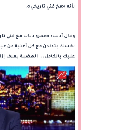
بأنه «فخ فني تاريخي».
وقال أديب: «عمرو دياب فخ فني تاري
نفسك بتدندن مع كل أغنية من غير
عليك بالكامل... الهضبة يعرف إز