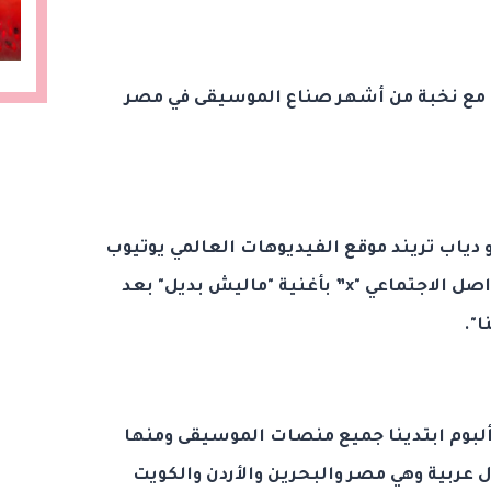
عاون خلالها مع نخبة من أشهر صناع الموسيقى في مصر
و دياب تريند موقع الفيديوهات العالمي يوتيوب
بأغنية "خطفوني" وتريند موقع ا لتواصل الاجتماعي "x” بأغنية "ماليش بديل" بعد
ا".
بوم ابتدينا جميع منصات الموسيقى ومنها
ي وموسيقى آبل في دول 10 دول عربية وهي مصر والبحرين والأردن والكويت