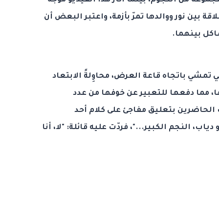
وعة من النجوم، بينما أثار هذا الفيديو موجة
قة بين نور ووالدها تمرّ بأزمة، واعتبر البعض أن
كل بينهما.
مشي باتجاه قاعة العرض، محاوِلةً الابتعاد
، مما دفعها للتعبير عن خوفها من عدد
لحاضرين بتعليق مفاجئ على كلام أحد
اب، النجم الكبير..."، فردّت عليه قائلة: "لا، أنا