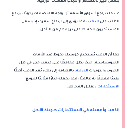
بشكل كبير بالتضخم أو تذبذب العملات الورقية.
عندما تتراجع أسواق الأسهم أو تواجه الاقتصادات ركودًا، يرتفع
الطلب على
الذهب
، مما يؤدي إلى ارتفاع سعره، إذ يسعى
المستثمرون للحفاظ على ثرواتهم من التآكل.
كما أن الذهب يُستخدم كوسيلة تحوط ضد الأزمات
الجيوسياسية، حيث يظل محافظًا على قيمته حتى في ظل
الحروب والتوترات
الدولية
. بالإضافة إلى ذلك، يُعد الذهب أصلًا
نقديًا معترفًا به عالميًا، مما يجعله خيارًا مثاليًا لتنويع
الاستثمارات
وتقليل المخاطر.
الذهب وأهميته في الاستثمارات طويلة الأجل