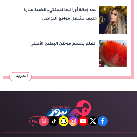
بعد إحالة أوراقها للمفتي.. قضية سارة
خليفة تشعل مواقع التواصل
العلم يحسم موطن البطيخ الأصلي
المزيد
tiktok
snapchat
instagram
youtube
twitter
facebook