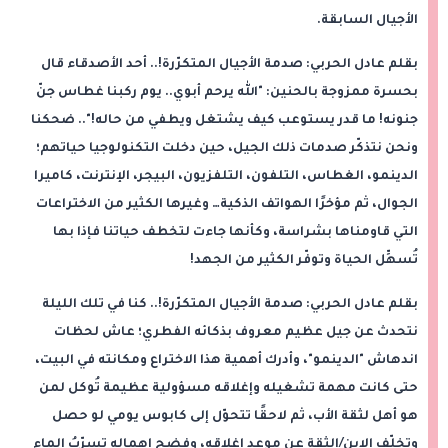
الأجيال السابقة.
بقلم عادل الحربي: صدمة الأجيال المتكرّرة!.. أحد الأصدقاء قال
بحسرة ممزوجة بالحنين: "الله يرحم أبوي.. يوم ركبنا غطاس جنّ
جنونه! ما قدر يستوعب كيف يشتغل ويطفي من حاله!".. ضحكنا
ونحن نتذكّر صدمات ذلك الجيل، حين دخلت التكنولوجيا حياتهم؛
الدينمو، الغطاس، التلفون، التلفزيون، البيجر، الإنترنت، كاميرا
الجوال، ثم مؤخرًا الهواتف الذكية… وغيرها الكثير من الاختراعات
التي قاومناها بشراسة، وكأنها جاءت لتخطف حياتنا فإذا بها
تُسهِّل الحياة وتوفّر الكثير من الجهد!
بقلم عادل الحربي: صدمة الأجيال المتكرّرة!.. كنا في تلك الليلة
نتحدث عن جيل عظيم معروف بذكائه الفطري؛ عاش لحظات
اندهاش "الدينمو"، وأدرك أهمية هذا الاختراع ومكانته في البيت،
حتى كانت مهمة تشغيله وإغلاقه مسؤولية عظيمة تُوكل لمن
هو أهل لثقة الأب، ثم لاحقًا تتحوّل إلى كابوس يومي لو حصل
وتخلّف الابن/الثقة عن موعد إغلاقه، وفضح إهماله تسرّبُ الماء