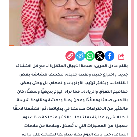
شارك
بقلم عادل الحربي: صدمة الأجيال المتكرّرة!.. مع كل اكتشاف
جديد، واختراع جديد، وتقنية جديدة، تنكشف هشاشة بعض
القناعات، ويتغيّر ترتيب الأولويات والمهام، بل وحتى بعض
مفاهيم التفوّق والريادة.. فما نراه اليوم بديهيًّا وسهلًا، كان
بالأمس صعبًا ومعقّدًا ومحلّ رهبة ودهشة ومقاومة شرسة..
فالكثير من الاختراعات صدمتنا في بداياتها، ثم اكتشفنا لاحقًا
أنها لا شيء مقارنة بما تلاها.. والكثير منها كانت ذات يوم
معجزة من المعجزات التي لا تُصدّق، وعلامة من علامات
الساعة، حتى باتت اليوم نكتة نتداولها لنضحك على براءة