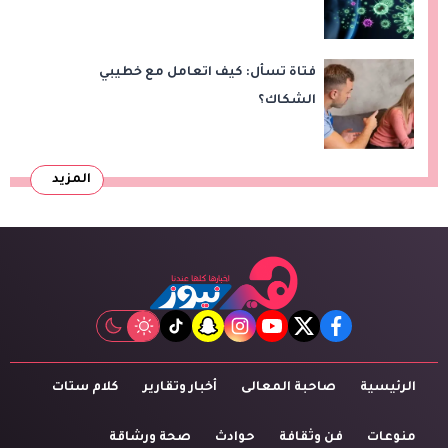
فتاة تسأل: كيف اتعامل مع خطيبي
الشكاك؟
المزيد
tiktok
snapchat
instagram
youtube
twitter
facebook
الرئيسية
صاحبة المعالى
أخبار وتقارير
كلام ستات
منوعات
فن وثقافة
حوادث
صحة ورشاقة