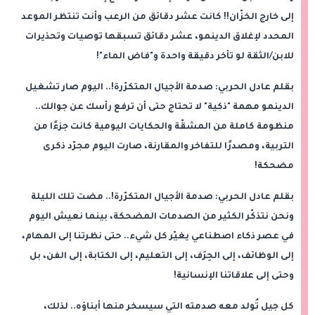
إلى خارج الخزّان!! كانت عشر دقائق من الرعب وأنت تنتظر الموعد
المحدد لإغلاق الدينمو، عشر دقائق تسبقها توصيات وتحذيرات
للابن/الثقة لو تأخر دقيقة واحدة و"فاض الماء"!
بقلم عادل الحربي: صدمة الأجيال المتكرّرة!.. اليوم صار تشغيل
الدينمو مهمة "ذكية" لا تحتاج حتى أن ترفع رأسك عن جوالك..
منظومة كاملة من المشقّة والحكايات اليومية كانت جزءًا من
التربية، ومصدرًا للتفاخر والمقارنة، صارت اليوم مجرّد ذكرى
مضحكة!
بقلم عادل الحربي: صدمة الأجيال المتكرّرة!.. مضت تلك الليلة
ونحن نتذكّر الكثير من الصدمات المضحكة، بينما نعيش اليوم
في عصر ذكاء اصطناعي يغيّر كل شيء.. حتى نظرتنا إلى المهام،
إلى الوظائف، إلى الحِرَف، إلى التعليم، إلى الكتابة، إلى الفن، بل
وحتى إلى علاقاتنا الإنسانية!
كل جيل تُولد معه صدمته التي سيسخر منها أبناؤه.. لذلك،