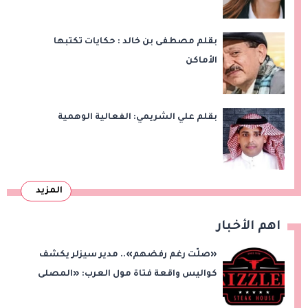
بقلم مصطفى بن خالد : حكايات تكتبها
الأماكن
بقلم علي الشريمي: الفعالية الوهمية
المزيد
اهم الأخبار
«صلّت رغم رفضهم».. مدير سيزلر يكشف
كواليس واقعة فتاة مول العرب: «المصلى
على بُعد 50 متر»