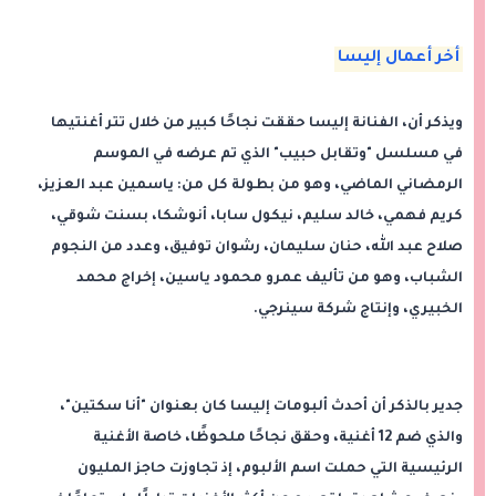
أخر أعمال إليسا
ويذكر أن، الفنانة إليسا حققت نجاحًا كبير من خلال تتر أغنتيها
في مسلسل "وتقابل حبيب" الذي تم عرضه في الموسم
الرمضاني الماضي، وهو من بطولة كل من: ياسمين عبد العزيز،
كريم فهمي، خالد سليم، نيكول سابا، أنوشكا، بسنت شوقي،
صلاح عبد الله، حنان سليمان، رشوان توفيق، وعدد من النجوم
الشباب، وهو من تأليف عمرو محمود ياسين، إخراج محمد
الخبيري، وإنتاج شركة سينرجي.
جدير بالذكر أن أحدث ألبومات إليسا كان بعنوان "أنا سكتين"،
والذي ضم 12 أغنية، وحقق نجاحًا ملحوظًا، خاصة الأغنية
الرئيسية التي حملت اسم الألبوم، إذ تجاوزت حاجز المليون