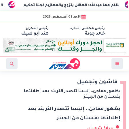
 عبدالله: العاقل يتزوج والمعازيم لجنة تحكيم
الذكاء الاصطنا
الأحد 09 أغسطس 2026
رئيس مجلس الأدارة
رئيس التحرير
خالد جودة
هند أبو ضيف
فاشون وتجميل
بظهور مفاجئ.. إليسا تتصدر التريند بعد إطلالتها
بفستان من الجينز
بظهور مفاجئ.. إليسا تتصدر التريند بعد
إطلالتها بفستان من الجينز
سارة شعبان