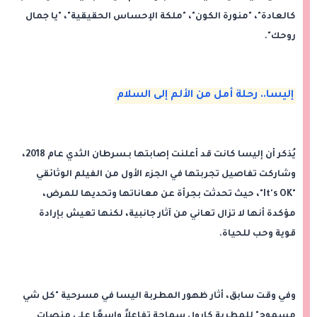
كالعادة"، "منورة الكون"، "ملكة الإحساس الحقيقية"، "يا جمال
روحك".
إليسا.. رحلة أمل من الألم إلى السلام
يُذكر أن إليسا كانت قد أعلنت إصابتها بـسرطان الثدي عام 2018،
وشاركت تفاصيل تجربتها في الجزء الأول من الفيلم الوثائقي
"It's OK"، حيث تحدثت بجرأة عن معاناتها وتحديها للمرض،
مؤكدة أنها لا تزال تعاني من آثار جانبية، لكنها تعيش بإرادة
قوية وحب للحياة.
وفي وقت سابق، أثار ظهور المطربة اليسا في مسرحية "كل شي
مسموح" للمطربة كارول سماحة تفاعلاً واسعًا على منصات