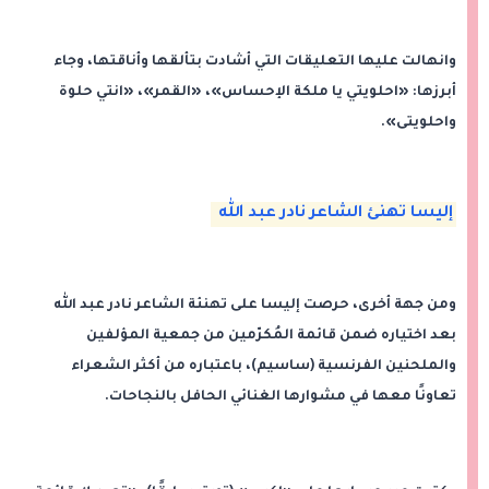
وانهالت عليها التعليقات التي أشادت بتألقها وأناقتها، وجاء
أبرزها: «احلويتي يا ملكة الإحساس»، «القمر»، «انتي حلوة
واحلويتى».
إليسا تهنئ الشاعر نادر عبد الله
ومن جهة أخرى، حرصت إليسا على تهنئة الشاعر نادر عبد الله
بعد اختياره ضمن قائمة المُكرّمين من جمعية المؤلفين
والملحنين الفرنسية (ساسيم)، باعتباره من أكثر الشعراء
تعاونًا معها في مشوارها الغنائي الحافل بالنجاحات.