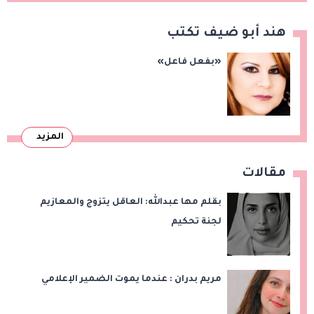
هند أبو ضيف تكتب
«بفعل فاعل»
المزيد
مقالات
بقلم مها عبدالله: العاقل يتزوج والمعازيم
لجنة تحكيم
مريم بدران : عندما يموت الضمير الإعلامي