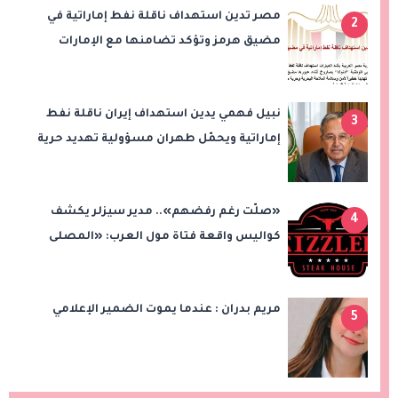
مصر تدين استهداف ناقلة نفط إماراتية في
2
مضيق هرمز وتؤكد تضامنها مع الإمارات
نبيل فهمي يدين استهداف إيران ناقلة نفط
3
إماراتية ويحمّل طهران مسؤولية تهديد حرية
الملاحة بمضيق هرمز
«صلّت رغم رفضهم».. مدير سيزلر يكشف
4
كواليس واقعة فتاة مول العرب: «المصلى
على بُعد 50 متر»
مريم بدران : عندما يموت الضمير الإعلامي
5