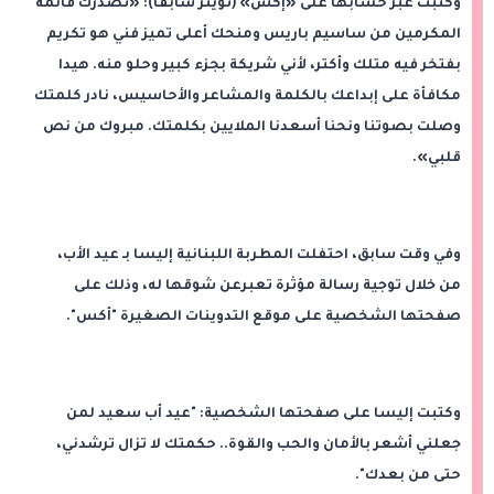
وكتبت عبر حسابها على «إكس» (تويتر سابقًا): «تصدرك قائمة
المكرمين من ساسيم باريس ومنحك أعلى تميز فني هو تكريم
بفتخر فيه متلك وأكتر، لأني شريكة بجزء كبير وحلو منه. هيدا
مكافأة على إبداعك بالكلمة والمشاعر والأحاسيس، نادر كلمتك
وصلت بصوتنا ونحنا أسعدنا الملايين بكلمتك. مبروك من نص
قلبي».
وفي وقت سابق، احتفلت المطربة اللبنانية إليسا بـ عيد الأب،
من خلال توجية رسالة مؤثرة تعبرعن شوقها له، وذلك على
صفحتها الشخصية على موقع التدوينات الصغيرة "أكس".
وكتبت إليسا على صفحتها الشخصية: "عيد أب سعيد لمن
جعلني أشعر بالأمان والحب والقوة.. حكمتك لا تزال ترشدني،
حتى من بعدك".