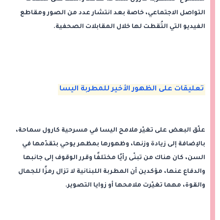
التواصل الاجتماعي، خاصة بعد انتشار عدد من الصور ومقاطع
الفيديو التي التُقطت لها خلال المقابلات الصحفية.
تعليقات على الظهور الأخير للمطربة اليسا
علّق البعض على تغيّر ملامح اليسا في مسرحية كارول سماحة،
بالإضافة إلى زيادة وزنها، وظهورها بمظهر يوحي بتقدّمها في
السن، كان هناك من تبنّى رأيًا مختلفًا وقرر الوقوف إلى جانبها
والدفاع عنها، مؤكدين أن المطربة اللبنانية لا تزال رمزًا للجمال
والقوة، مهما تغيّرت ملامحها أو زوايا التصوير.