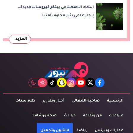
الذكاء الاصطناعي يبتكر فيروسات جديدة..
إنجاز علمي يثير مخاوف أمنية
المزيد
tiktok
snapchat
instagram
youtube
twitter
facebook
الرئيسية
صاحبة المعالى
أخبار وتقارير
كلام ستات
منوعات
فن وثقافة
حوادث
صحة ورشاقة
عقارات وبيزنس
رياضة
فاشون وتجميل