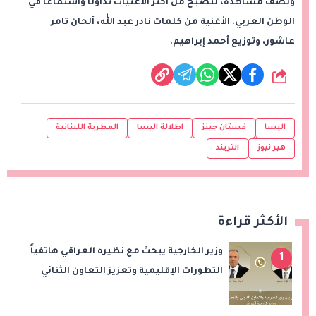
ونصف مشاهدة، لتصبح من أكثر الأغنيات تداولًا واستماعًا في
الوطن العربي. الأغنية من كلمات نادر عبد الله، ألحان تامر
عاشور، وتوزيع أحمد إبراهيم.
شارك
اليسا
فستان جينز
اطلالة اليسا
المطربة اللبنانية
هير نيوز
التريند
الأكثر قراءة
وزير الخارجية يبحث مع نظيره العراقي هاتفياً
1
التطورات الإقليمية وتعزيز التعاون الثنائي