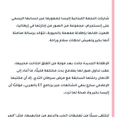
شاركت النجمة اللبنانية إليسا جمهورها عبر حسابها الرسمي
على إنستجرام، مجموعة من الصور من إجازتها في إيطاليا،
ظهرت خلالها بإطلالة مفعمة بالحيوية، لتؤكد برسالة صامتة
أنها بخير وتعيش لحظات سلام وراحة.
الإطلالة الجديدة جاءت بعد موجة من القلق اجتاحت محبيها،
عقب تداول صور لها بملامح بدت مختلفة قليلًا، ما أعاد إلى
الأذهان رحلتها السابقة مع مرض سرطان الثدي. إلا أن مكتبها
الإعلامي سارع بنفي الشائعات عبر برنامج ET بالعربي، مؤكدًا أن
إليسا بخير ولا صحة لما تردد.
لتتلقى سيلًا من تعليقات الحب والدعم من متابعيها، مثل:"قمر