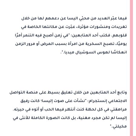
فيما عبّر العديد من محبّي اليسا عن دعمهم لها من خلال
تغريدات ومنشورات مؤثرة، عبّرت عن مكانتها الخاصة في
قلوبهم. فكتب أحد المتابعين: "في زمن أصبح فيه التنمر أمرًا
يوميًا، تصبح السخرية من امرأة بسبب المرض أو مرور الزمن
انعكاسًا لهوس السوشيال ميديا.".
وتابع أحد المتابعين من خلال تعليق بسيط على منصة التواصل
الاجتماعي إنستجرام: "نشأت على صوت إليسا؛ كانت رفيق
مراهقتي في كل لحظة كنت أنتظر فيها الحب أو أتوه في حيرته.
إليسا لم تكن مجرد مغنية، بل كانت الصورة الكاملة للأنثى في
مخيلتي."