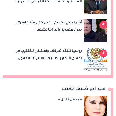
السلام وتكشف استخفافاً بالإرادة الدولية
أشرف زكي يحسم الجدل حول «أم جاسر»..
4
بدون عضوية والدراما تشتعل
روسيا تنتقد تحركات واشنطن للتنقيب في
5
أعماق البحار وتطالبها بالالتزام بالقانون
الدولي
هند أبو ضيف تكتب
«بفعل فاعل»