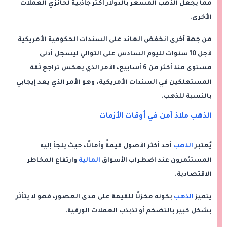
مما يجعل الذهب المسعر بالدولار أكثر جاذبية لحائزي العملات
الأخرى.
من جهة أخرى انخفض العائد على السندات الحكومية الأمريكية
لأجل 10 سنوات لليوم السادس على التوالي ليسجل أدنى
مستوى منذ أكثر من 6 أسابيع، الأمر الذي يعكس تراجع ثقة
المستهلكين في السندات الأمريكية، وهو الأمر الذي يعد إيجابي
بالنسبة للذهب.
الذهب ملاذ آمن في أوقات الأزمات
يُعتبر
الذهب
أحد أكثر الأصول قيمةً وأمانًا، حيث يلجأ إليه
المستثمرون عند اضطراب الأسواق
المالية
وارتفاع المخاطر
الاقتصادية.
يتميز
الذهب
بكونه مخزنًا للقيمة على مدى العصور، فهو لا يتأثر
بشكل كبير بالتضخم أو تذبذب العملات الورقية.