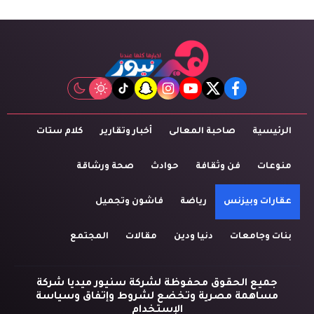
tiktok
snapchat
instagram
youtube
twitter
facebook
الرئيسية
صاحبة المعالى
أخبار وتقارير
كلام ستات
منوعات
فن وثقافة
حوادث
صحة ورشاقة
عقارات وبيزنس
رياضة
فاشون وتجميل
بنات وجامعات
دنيا ودين
مقالات
المجتمع
جميع الحقوق محفوظة لشركة سنيور ميديا شركة
مساهمة مصرية وتخضع لشروط وإتفاق وسياسة
الإستخدام