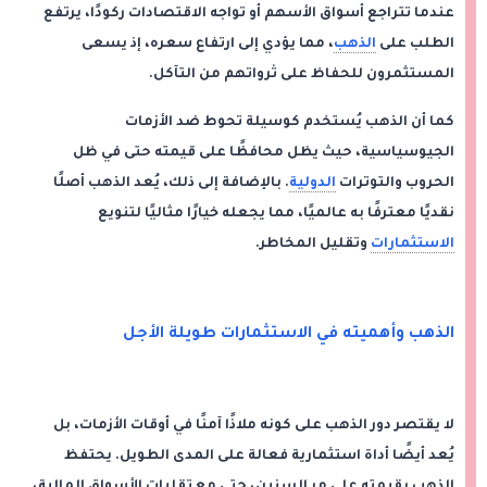
عندما تتراجع أسواق الأسهم أو تواجه الاقتصادات ركودًا، يرتفع
الطلب على
الذهب
، مما يؤدي إلى ارتفاع سعره، إذ يسعى
المستثمرون للحفاظ على ثرواتهم من التآكل.
كما أن الذهب يُستخدم كوسيلة تحوط ضد الأزمات
الجيوسياسية، حيث يظل محافظًا على قيمته حتى في ظل
الحروب والتوترات
الدولية
. بالإضافة إلى ذلك، يُعد الذهب أصلًا
نقديًا معترفًا به عالميًا، مما يجعله خيارًا مثاليًا لتنويع
الاستثمارات
وتقليل المخاطر.
الذهب وأهميته في الاستثمارات طويلة الأجل
لا يقتصر دور الذهب على كونه ملاذًا آمنًا في أوقات الأزمات، بل
يُعد أيضًا أداة استثمارية فعالة على المدى الطويل. يحتفظ
الذهب بقيمته على مر السنين، حتى مع تقلبات الأسواق المالية،