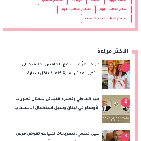
الذهب اليوم
الذهب
عيار 21
أسعار الذهب
سعر الذهب اليوم
اسعار الذهب اليوم
أسعار الذهب اليوم السبت
الأكثر قراءة
جريمة هزّت التجمع الخامس.. خلاف مالي
1
ينتهي بمقتل أسرة كاملة داخل سيارة
عبد العاطي ونظيره اللبناني يبحثان تطورات
2
الأوضاع في لبنان وسبل استكمال الانسحاب
الإسرائيلي
نبيل فهمي: تصريحات نتنياهو تقوّض فرص
3