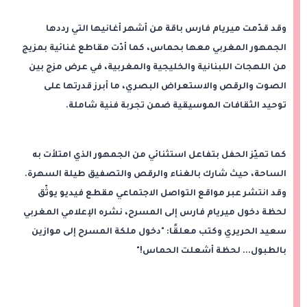
وقد قدّمت ميريام فارس باقة من أشهر أغانيها التي رددها
الجمهور المغربي معها بحماس، كما أدّت مقاطع غنائية بمزيج
من اللهجات اللبنانية والخليجية والمغربية، في عرض مزج بين
الصوت والرقص والاستعراض البصري، ما أبرز قدرتها على
توحيد الثقافات الموسيقية ضمن تجربة فنية شاملة.
كما تميّز الحفل بتفاعل استثنائي من الجمهور الذي امتلأت به
الساحة، حيث شارك بالغناء والرقص والتصفيق طيلة السهرة.
وقد انتشر عبر مواقع التواصل الاجتماعي مقطع فيديو يوثّق
لحظة دخول ميريام فارس إلى المسرح، نشره الإعلامي المغربي
سعيد الحريري وكتب معلقًا: "دخول ملكة المسرح إلى موازين
بالطبول... لحظة أشعلت الحماس!"