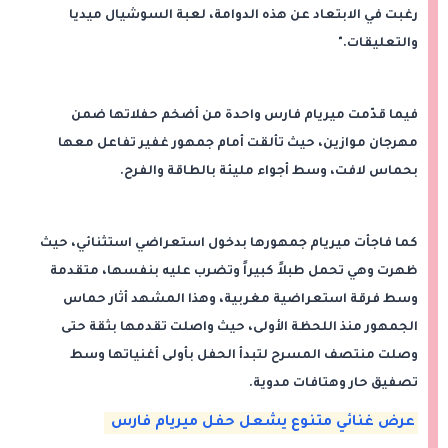
رغبت في الابتعاد عن هذه الدوامة، لعبة السوشيال ميديا
والتعليقات."
فيما قدّمت ميريام فارس واحدة من أضخم حفلاتها ضمن
مهرجان موازين، حيث تألقت أمام جمهور غفير تفاعل معها
بحماس لافت، وسط أجواء مليئة بالطاقة والفرح.
كما فاجأت ميريام جمهورها بدخول استعراضي استثنائي، حيث
ظهرت وهي تحمل طبلاً كبيراً وتضرب عليه بنفسها، متقدمة
وسط فرقة استعراضية مغربية، وهذا المشهد أثار حماس
الجمهور منذ اللحظة الأولى، حيث واصلت تقدمها بثقة حتى
وصلت منتصف المسرح لتبدأ الحفل بأولى أغنياتها وسط
تصفيق حار وهتافات مدوية.
عرض غنائي متنوع يشعل حفل ميريام فارس