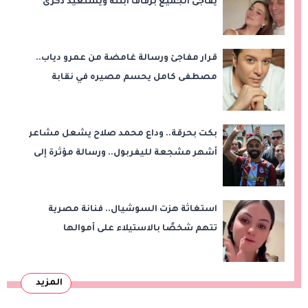
يفاجئ الجميع بزفاف ابنته ويستعيد ذكرى
من «حرب الفراولة»
قرار مفاجئ ورسالة غامضة من عمرو دياب..
مصطفى كامل يحسم مصيره في نقابة
الموسيقيين
بكت بحرقة.. وداع محمد صلاح يشعل مشاعر
أشهر مشجعة لليفربول.. ورسالة مؤثرة إلى
ناديه الجديد
استغاثة هزت السوشيال.. فنانة مصرية
تتهم شخصًا بالاستيلاء على أموالها
وتكشف مفاجأة
المزيد