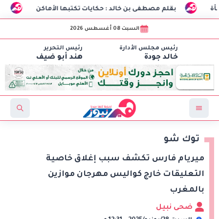
م مصطفى بن خالد : حكايات تكتبها الأماكن
طلاب هندسة الاتصالات بـCIC ينجحون في تصنيع أول «درون» جامعية مصرية بالتعا
السبت 08 أغسطس 2026
رئيس مجلس الأدارة
رئيس التحرير
خالد جودة
هند أبو ضيف
توك شو
ميريام فارس تكشف سبب إغلاق خاصية
التعليقات خارج كواليس مهرجان موازين
بالمغرب
ضحى نبيل