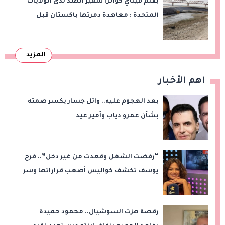
بقلم فيناي كواترا سفير الهند لدى الولايات
المتحدة : معاهدة دمرتها باكستان قبل
وقت طويل من تعليق الهند العمل بها
المزيد
اهم الأخبار
بعد الهجوم عليه.. وائل جسار يكسر صمته
بشأن عمرو دياب وأمير عيد
“رفضت الشغل وقعدت من غير دخل”.. فرح
يوسف تكشف كواليس أصعب قراراتها وسر
اختفائها
رقصة هزت السوشيال.. محمود حميدة