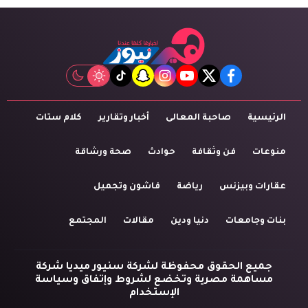
tiktok
snapchat
instagram
youtube
twitter
facebook
الرئيسية
صاحبة المعالى
أخبار وتقارير
كلام ستات
منوعات
فن وثقافة
حوادث
صحة ورشاقة
عقارات وبيزنس
رياضة
فاشون وتجميل
بنات وجامعات
دنيا ودين
مقالات
المجتمع
جميع الحقوق محفوظة لشركة سنيور ميديا شركة
مساهمة مصرية وتخضع لشروط وإتفاق وسياسة
الإستخدام