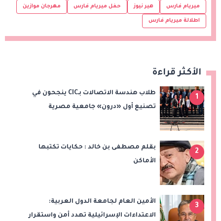
ميريام فارس
هير نيوز
حفل ميريام فارس
مهرجان موازين
اطلالة ميريام فارس
الأكثر قراءة
طلاب هندسة الاتصالات بـCIC ينجحون في
1
تصنيع أول «درون» جامعية مصرية
بالتعاون مع وزارة الدفاع وتوظيف تقنيات 6G
بقلم مصطفى بن خالد : حكايات تكتبها
2
الأماكن
الأمين العام لجامعة الدول العربية:
3
الاعتداءات الإسرائيلية تهدد أمن واستقرار