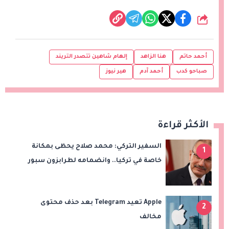
شارك
أحمد حاتم
هنا الزاهد
إلهام شاهين تتصدر التريند
صباحو كدب
أحمد آدم
هير نيوز
الأكثر قراءة
السفير التركي: محمد صلاح يحظى بمكانة
1
خاصة في تركيا.. وانضمامه لطرابزون سبور
سيعزز طموحات النادي
Apple تعيد Telegram بعد حذف محتوى
2
مخالف