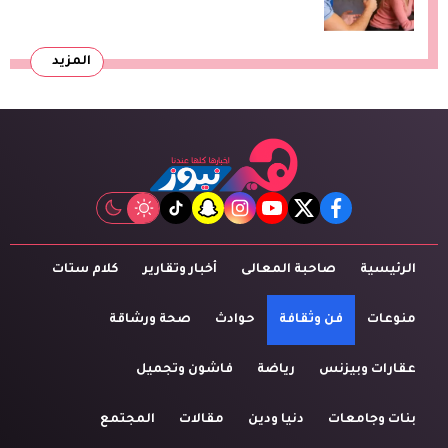
المزيد
tiktok
snapchat
instagram
youtube
twitter
facebook
الرئيسية
صاحبة المعالى
أخبار وتقارير
كلام ستات
منوعات
فن وثقافة
حوادث
صحة ورشاقة
عقارات وبيزنس
رياضة
فاشون وتجميل
بنات وجامعات
دنيا ودين
مقالات
المجتمع