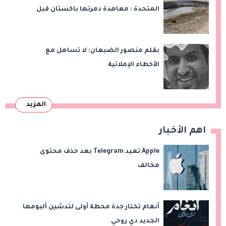
المتحدة : معاهدة دمرتها باكستان قبل
وقت طويل من تعليق الهند العمل بها
بقلم منصور الضبعان: لا تساهل مع
الأخطاء الإملائية
المزيد
اهم الأخبار
Apple تعيد Telegram بعد حذف محتوى
مخالف
أنغام تختار جدة محطة أولى لتدشين ألبومها
الجديد دي روحي