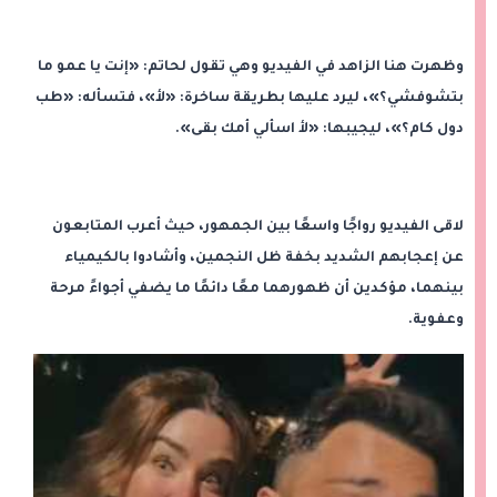
وظهرت هنا الزاهد في الفيديو وهي تقول لحاتم: «إنت يا عمو ما
بتشوفشي؟»، ليرد عليها بطريقة ساخرة: «لأ»، فتسأله: «طب
دول كام؟»، ليجيبها: «لأ اسألي أمك بقى».
لاقى الفيديو رواجًا واسعًا بين الجمهور، حيث أعرب المتابعون
عن إعجابهم الشديد بخفة ظل النجمين، وأشادوا بالكيمياء
بينهما، مؤكدين أن ظهورهما معًا دائمًا ما يضفي أجواءً مرحة
وعفوية.