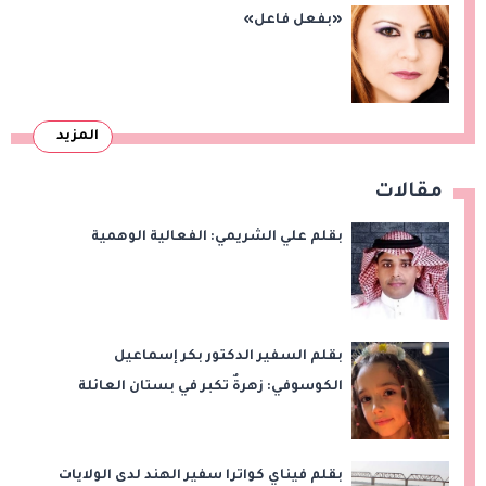
«بفعل فاعل»
المزيد
مقالات
بقلم علي الشريمي: الفعالية الوهمية
بقلم السفير الدكتور بكر إسماعيل
الكوسوفي: زهرةٌ تكبر في بستان العائلة
بقلم فيناي كواترا سفير الهند لدى الولايات