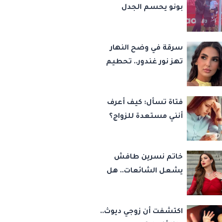
بونو يحسم الجدل
ويعلن انفصاله عن
زوجته لأول مرة
سرقة في وضح النهار
تهز نور غندور.. تحطيم
سيارتها وسرقة
مقتنياتها
فتاة تسأل: كيف أعرف
أنني مستعدة للزواج؟
خاتم نسرين طافش
يشعل الشائعات.. هل
عادت إلى أحمد جوهر
بعد الطلاق؟
اكتشفت أن زوجي ديوث..