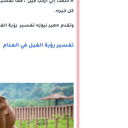
« حلمت إني أركب فيل ، فما تفسير 
كل خير».
وتقدم «هير نيوز» تفسير رؤية الف
تفسير رؤية الفيل في المنام