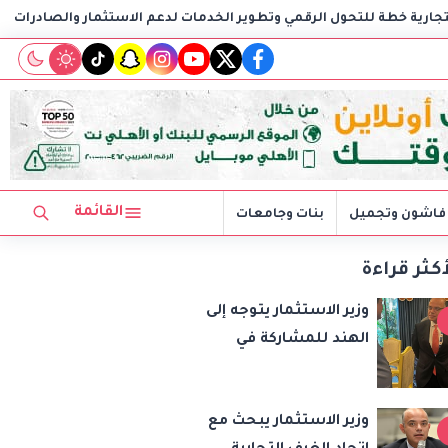
ي وتطوير الخدمات لدعم الاستثمار والصادرات
وزير الاستثمار ي
tiktok
snapchat
instagram
youtube
twitter
facebook
القائمة
فاشون وتجميل
بنات وجامعات
أكثر قراءة
وزير الاستثمار يتوجه إلى
الهند للمشاركة في
اجتماع وزراء تجارة
«بريكس» وتعزيز
وزير الاستثمار يبحث مع
التعاون التجاري