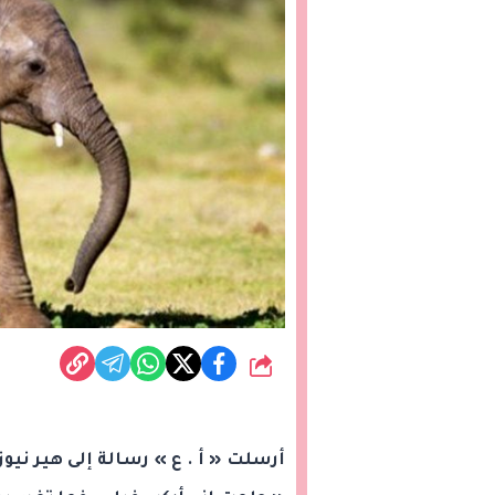
شارك
أرسلت « أ . ع » رسالة إلى هير نيو