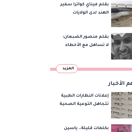
بقلم فيناي كواترا سفير
الهند لدى الولايات
المتحدة : معاهدة
دمرتها باكستان قبل
بقلم منصور الضبعان:
وقت طويل من تعليق
لا تساهل مع الأخطاء
الهند العمل بها
الإملائية
المزيد
م الأخبار
إعلانات النظارات الطبية
تتجاهل التوعية الصحية
بكلمات قليلة.. ياسين