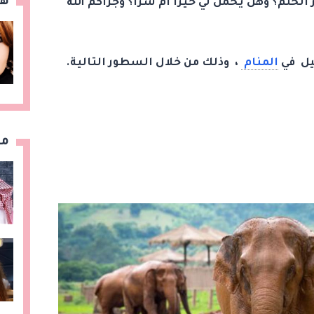
هن
الحلم؟ وهل يحمل لي خيرا أم شرا؟ وجزاكم الله
يل في
المنام
، وذلك من خلال السطور التالية.
مق