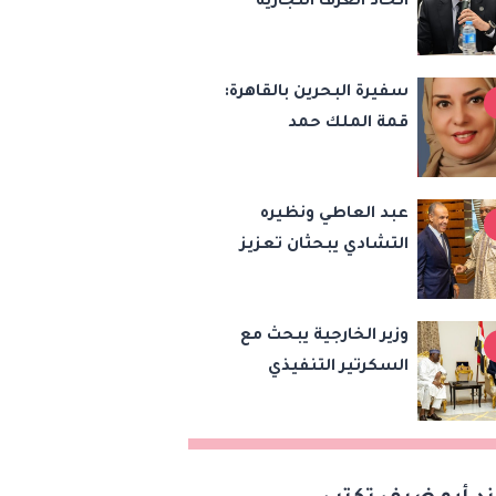
اتحاد الغرف التجارية
والاستثماري
خطة للتحول الرقمي
وتطوير الخدمات لدعم
سفيرة البحرين بالقاهرة:
الاستثمار والصادرات
قمة الملك حمد
والرئيس السيسي
تعكس عمق العلاقات
عبد العاطي ونظيره
وتدفع الشراكة
التشادي يبحثان تعزيز
الاستراتيجية إلى آفاق
التعاون الثنائي وتنسيق
أرحب
المواقف بشأن قضايا
وزير الخارجية يبحث مع
الإقليم
السكرتير التنفيذي
لتجمع دول الساحل
والصحراء تعزيز جهود
الأمن والاستقرار
ومكافحة الإرهاب