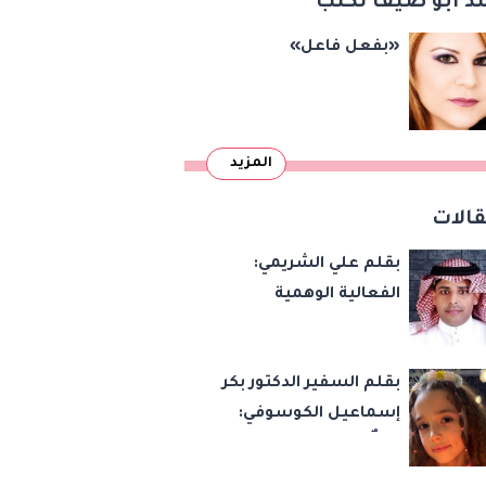
د أبو ضيف تكتب
«بفعل فاعل»
المزيد
الات
بقلم علي الشريمي:
الفعالية الوهمية
بقلم السفير الدكتور بكر
إسماعيل الكوسوفي:
زهرةٌ تكبر في بستان
العائلة