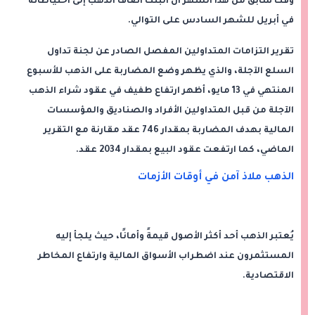
وقت سابق من هذا الشهر أن البنك أضاف الذهب إلى احتياطاته
في أبريل للشهر السادس على التوالي.
تقرير التزامات المتداولين المفصل الصادر عن لجنة تداول
السلع الآجلة، والذي يظهر وضع المضاربة على الذهب للأسبوع
المنتهي في 13 مايو، أظهر ارتفاع طفيف في عقود شراء الذهب
الآجلة من قبل المتداولين الأفراد والصناديق والمؤسسات
المالية بهدف المضاربة بمقدار 746 عقد مقارنة مع التقرير
الماضي، كما ارتفعت عقود البيع بمقدار 2034 عقد.
الذهب ملاذ آمن في أوقات الأزمات
يُعتبر الذهب أحد أكثر الأصول قيمةً وأمانًا، حيث يلجأ إليه
المستثمرون عند اضطراب الأسواق المالية وارتفاع المخاطر
الاقتصادية.