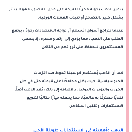
يتميز الذهب بكونه مخزنًا للقيمة على مدى العصور، فهو لا يتأثر
بشكل كبير بالتضخم أو تذبذب العملات الورقية.
عندما تتراجع أسواق الأسهم أو تواجه الاقتصادات ركودًا، يرتفع
الطلب على الذهب، مما يؤدي إلى ارتفاع سعره، إذ يسعى
المستثمرون للحفاظ على ثرواتهم من التآكل.
كما أن الذهب يُستخدم كوسيلة تحوط ضد الأزمات
الجيوسياسية، حيث يظل محافظًا على قيمته حتى في ظل
الحروب والتوترات الدولية. بالإضافة إلى ذلك، يُعد الذهب أصلًا
نقديًا معترفًا به عالميًا، مما يجعله خيارًا مثاليًا لتنويع
الاستثمارات وتقليل المخاطر.
الذهب وأهميته في الاستثمارات طويلة الأجل