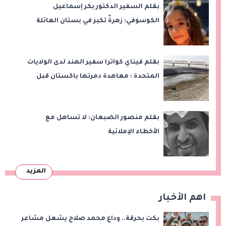
بقلم السفير الدكتور بكر إسماعيل
الكوسوفي: زهرةٌ تكبر في بستان العائلة
بقلم فيناي كواترا سفير الهند لدى الولايات
المتحدة : معاهدة دمرتها باكستان قبل
وقت طويل من تعليق الهند العمل بها
بقلم منصور الضبعان: لا تساهل مع
الأخطاء الإملائية
المزيد
اهم الأخبار
بكت بحرقة.. وداع محمد صلاح يشعل مشاعر